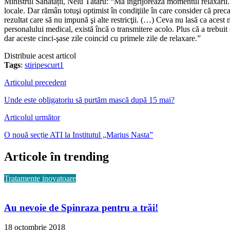
Ministrul Sănătății, Nelu Tătaru: “Mă îngrijorează momentul relaxării. 
locale. Dar rămân totuşi optimist în condiţiile în care consider că precau
rezultat care să nu impună şi alte restricţii. (…) Ceva nu lasă ca acest
personalului medical, există încă o transmitere acolo. Plus că a trebui
dar aceste cinci-şase zile coincid cu primele zile de relaxare.”
Distribuie acest articol
Tags
:
stiripescurt1
Articolul precedent
Unde este obligatoriu să purtăm mască după 15 mai?
Articolul următor
O nouă secție ATI la Institutul „Marius Nasta”
Articole în trending
Tratamente inovatoare
Au nevoie de Spinraza pentru a trăi!
18 octombrie 2018