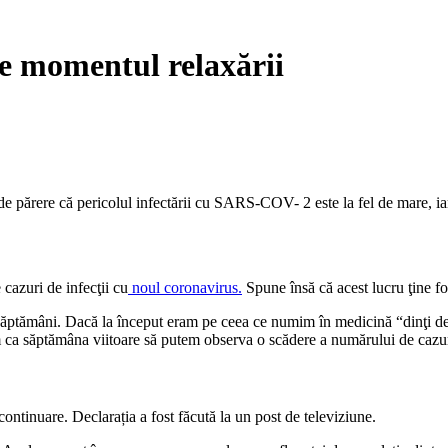
de momentul relaxării
 de părere că pericolul infectării cu SARS-COV- 2 este la fel de mare, ia
cazuri de infecţii cu
noul coronavirus.
Spune însă că acest lucru ţine fo
săptămâni. Dacă la început eram pe ceea ce numim în medicină “dinţi de 
 ca săptămâna viitoare să putem observa o scădere a numărului de cazur
continuare. Declarația a fost făcută la un post de televiziune.