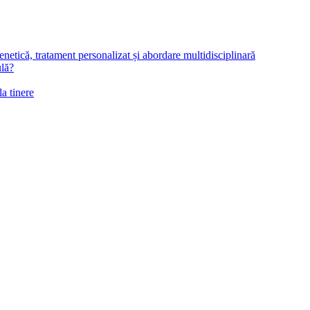
netică, tratament personalizat și abordare multidisciplinară
ulă?
la tinere