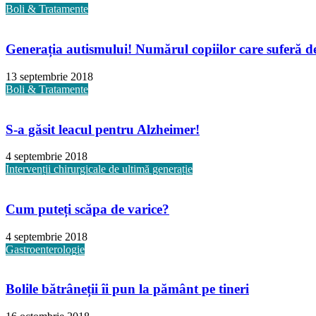
Boli & Tratamente
Generația autismului! Numărul copiilor care suferă de 
13 septembrie 2018
Boli & Tratamente
S-a găsit leacul pentru Alzheimer!
4 septembrie 2018
Intervenții chirurgicale de ultimă generație
Cum puteți scăpa de varice?
4 septembrie 2018
Gastroenterologie
Bolile bătrâneții îi pun la pământ pe tineri