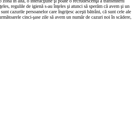
onă în altă, o interacţiune şi poate o recrudescenţă a transmiterii
nţeles, regulile de igienă s-au înţeles şi atunci să sperăm că avem şi un
sunt cazurile persoanelor care îngrijesc aceşti bătrâni, că sunt cele ale
 următoarele cinci-şase zile să avem un număr de cazuri noi în scădere,