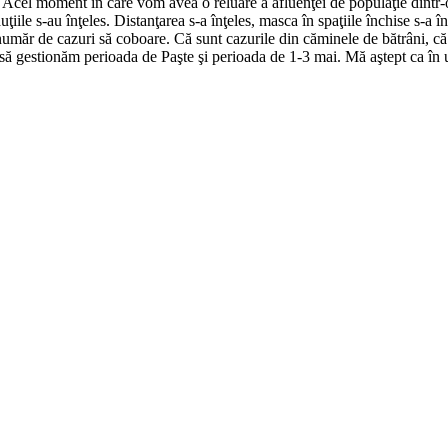
Acel moment în care vom avea o reluare a afluenţei de populaţie dintr-o z
ţiile s-au înţeles. Distanţarea s-a înţeles, masca în spaţiile închise s-a î
 număr de cazuri să coboare. Că sunt cazurile din căminele de bătrâni, că 
t să gestionăm perioada de Paşte şi perioada de 1-3 mai. Mă aştept ca în