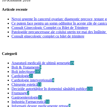
16 octombrie 2018
Articole recente
Nevoi urgente în cancerul ovarian: diagnostic precoce, testare ge
Ce putem face pentru un somn odihnitor în aceste zile de canic
Consult Ginecologic Complet cu Bilet de Trimitere
Patologiile precanceroase ale colului uterin tot mai des întâlnite 
Consult ginecologic complet cu bilet de trimitere
Categorii
Aparatură medicală de ultimă generație
19
Boli & Tratamente
9
Boli infecțioase
195
Cardiologie
21
Cardiologie intervențională
4
Chirurgie estetică
11
Deciziile autorităților în domeniul sănătății publice
131
Frumusețe
2
Gastroenterologie
13
Industria Farmaceutică
31
Informații despre medicamente retrase
8