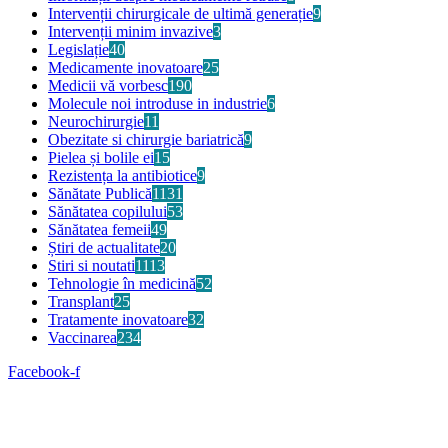
Intervenții chirurgicale de ultimă generație
9
Intervenții minim invazive
3
Legislație
40
Medicamente inovatoare
25
Medicii vă vorbesc
190
Molecule noi introduse in industrie
6
Neurochirurgie
11
Obezitate si chirurgie bariatrică
9
Pielea și bolile ei
15
Rezistența la antibiotice
9
Sănătate Publică
1131
Sănătatea copilului
53
Sănătatea femeii
49
Știri de actualitate
20
Stiri si noutati
1113
Tehnologie în medicină
52
Transplant
25
Tratamente inovatoare
32
Vaccinarea
234
Facebook-f