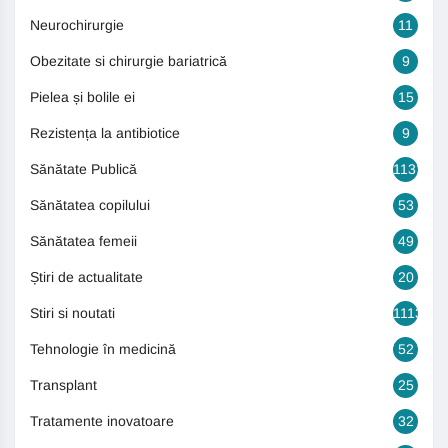
Neurochirurgie
11
Obezitate si chirurgie bariatrică
9
Pielea și bolile ei
15
Rezistența la antibiotice
9
Sănătate Publică
1131
Sănătatea copilului
53
Sănătatea femeii
49
Știri de actualitate
20
Stiri si noutati
1113
Tehnologie în medicină
52
Transplant
25
Tratamente inovatoare
32