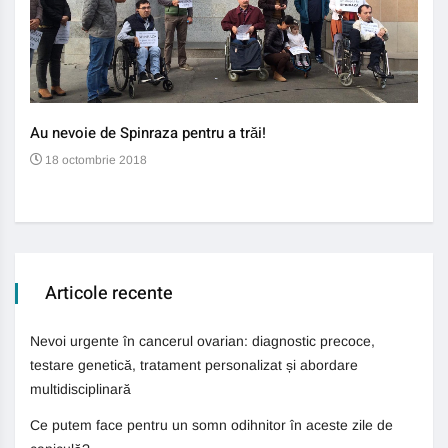
Au nevoie de Spinraza pentru a trăi!
Gene
auti
18 octombrie 2018
13
Articole recente
Nevoi urgente în cancerul ovarian: diagnostic precoce,
testare genetică, tratament personalizat și abordare
multidisciplinară
Ce putem face pentru un somn odihnitor în aceste zile de