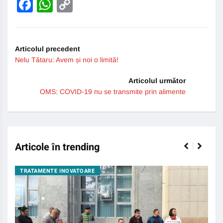
Facebook
WhatsApp
Copy
Link
Articolul precedent
Nelu Tătaru: Avem și noi o limită!
Articolul următor
OMS: COVID-19 nu se transmite prin alimente
Articole în trending
TRATAMENTE INOVATOARE
BO