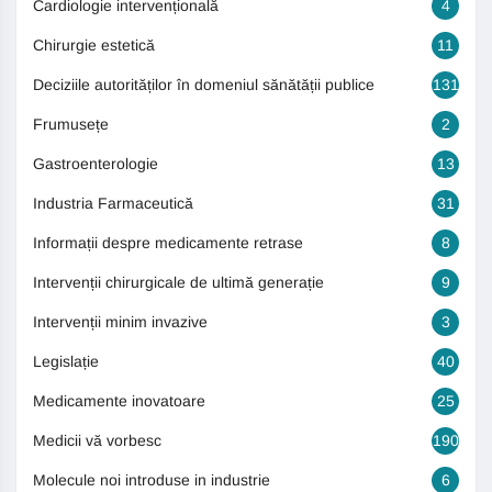
Cardiologie intervențională
4
Chirurgie estetică
11
Deciziile autorităților în domeniul sănătății publice
131
Frumusețe
2
Gastroenterologie
13
Industria Farmaceutică
31
Informații despre medicamente retrase
8
Intervenții chirurgicale de ultimă generație
9
Intervenții minim invazive
3
Legislație
40
Medicamente inovatoare
25
Medicii vă vorbesc
190
Molecule noi introduse in industrie
6