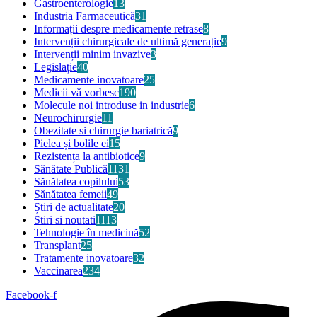
Gastroenterologie
13
Industria Farmaceutică
31
Informații despre medicamente retrase
8
Intervenții chirurgicale de ultimă generație
9
Intervenții minim invazive
3
Legislație
40
Medicamente inovatoare
25
Medicii vă vorbesc
190
Molecule noi introduse in industrie
6
Neurochirurgie
11
Obezitate si chirurgie bariatrică
9
Pielea și bolile ei
15
Rezistența la antibiotice
9
Sănătate Publică
1131
Sănătatea copilului
53
Sănătatea femeii
49
Știri de actualitate
20
Stiri si noutati
1113
Tehnologie în medicină
52
Transplant
25
Tratamente inovatoare
32
Vaccinarea
234
Facebook-f