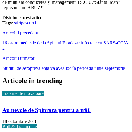
de mulți ani conducerea și managementul S.C.U.”Sfântul Ioan”
reprezintă un ABUZ!”.”
Distribuie acest articol
Tags
:
stiripescurt1
Articolul precedent
16 cadre medicale de la Spitalul Bagdasar infectate cu SARS-COV-
2
Articolul următor
Studiul de seroprevalență va avea loc în perioada iunie-septembrie
Articole în trending
Tratamente inovatoare
Au nevoie de Spinraza pentru a trăi!
18 octombrie 2018
Boli & Tratamente