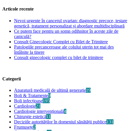
Articole recente
Nevoi urgente în cancerul ovarian: diagnostic precoce, testare
genetică, tratament personalizat și abordare multidisciplinară
Ce putem face pentru un somn odihnitor în aceste zile de
caniculă?
Consult Ginecologic Complet cu Bilet de Trimitere
Patologiile precanceroase ale colului uterin tot mai des
întâlnite la tinere
Consult ginecologic complet cu bilet de trimitere
Categorii
Aparatură medicală de ultimă generație
19
Boli & Tratamente
9
Boli infecțioase
195
Cardiologie
21
Cardiologie intervențională
4
Chirurgie estetică
11
Deciziile autorităților în domeniul sănătății publice
131
Frumusețe
2