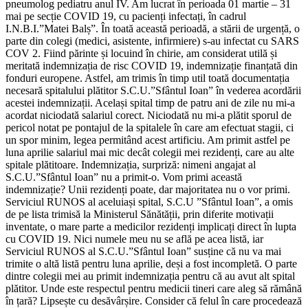
pneumolog pediatru anul IV. Am lucrat în perioada 01 martie – 31
mai pe secție COVID 19, cu pacienți infectați, în cadrul
I.N.B.I.”Matei Balș”. În toată această perioadă, a stării de urgență, o
parte din colegi (medici, asistente, infirmiere) s-au infectat cu SARS
COV 2. Fiind părinte și locuind în chirie, am considerat utilă și
meritată indemnizația de risc COVID 19, indemnizație finanțată din
fonduri europene. Astfel, am trimis în timp util toată documentația
necesară spitalului plătitor S.C.U.”Sfântul Ioan” în vederea acordării
acestei indemnizații. Același spital timp de patru ani de zile nu mi-a
acordat niciodată salariul corect. Niciodată nu mi-a plătit sporul de
pericol notat pe pontajul de la spitalele în care am efectuat stagii, ci
un spor minim, legea permitând acest artificiu. Am primit astfel pe
luna aprilie salariul mai mic decât colegii mei rezidenți, care au alte
spitale plătitoare. Indemnizația, surpriză: nimeni angajat al
S.C.U.”Sfântul Ioan” nu a primit-o. Vom primi această
indemnizație? Unii rezidenți poate, dar majoritatea nu o vor primi.
Serviciul RUNOS al aceluiași spital, S.C.U ”Sfântul Ioan”, a omis
de pe lista trimisă la Ministerul Sănătății, prin diferite motivații
inventate, o mare parte a medicilor rezidenți implicați direct în lupta
cu COVID 19. Nici numele meu nu se află pe acea listă, iar
Serviciul RUNOS al S.C.U.”Sfântul Ioan” susține că nu va mai
trimite o altă listă pentru luna aprilie, deși a fost incompletă. O parte
dintre colegii mei au primit indemnizația pentru că au avut alt spital
plătitor. Unde este respectul pentru medicii tineri care aleg să rămână
în țară? Lipsește cu desăvârșire. Consider că felul în care procedează