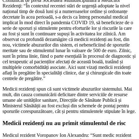
Comunicat de presă Societatea Multidisciplinară a Medicilor
Rezidenţi: “În contextul recentei stări de urgență adoptate la nivel
național timp de două luni și a numeroaselor ordine și ordonanțe
decretate în acea perioadă, s-a decis ca întreg personalul medical
implicat în mod direct în pandemia COVID 19, să beneficieze de o
serie de sporuri și stimulente pentru eforturile lor și riscurile la care
au fost și sunt în continuare supuși în activitatea lor zilnică. Am
observat cu profundă dezamăgire că medicii rezidenți au fost, din
nou, victimele abuzurilor din sistem, ei nebeneficiind de sporurile
meritate sau de stimulentul lunar în valoare de 500 de euro. Zilnic,
sunt în prima linie, fiind o parte esențială în procesul de diagnostic și
cel terapeutic al pacienților afectați de această boală, tratând și
multiplele comorbidități asociate. Aici sunt vizați medicii rezidenți
aflați în pregătire în specialități clinice, dar și chirurgicale din toate
centrele de pregătire.”
Medicii rezidenți spun că sunt victimele abuzurilor sistemului. Mai
mult, din cauza comunicării deficitare dintre serviciile de resurse
umane ale unităților sanitare, Direcțiile de Sănătate Publică și
Ministerul Sănătății au fost excluși din schemele de pontaj pentru
sporurile corespunzătoare, cât și pentru stimulentele stipulate în lege.
Medicii rezidenți nu au primit stimulentul de risc
Medicul rezident Voropanov Ion Alexandru: “Sunt medic rezident