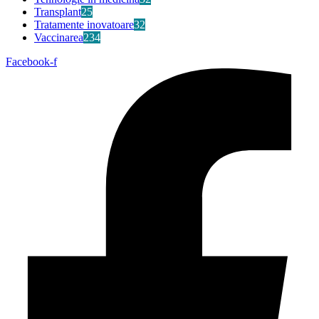
Transplant
25
Tratamente inovatoare
32
Vaccinarea
234
Facebook-f