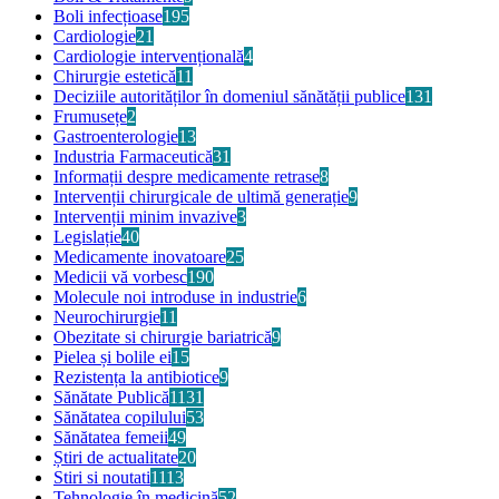
Boli infecțioase
195
Cardiologie
21
Cardiologie intervențională
4
Chirurgie estetică
11
Deciziile autorităților în domeniul sănătății publice
131
Frumusețe
2
Gastroenterologie
13
Industria Farmaceutică
31
Informații despre medicamente retrase
8
Intervenții chirurgicale de ultimă generație
9
Intervenții minim invazive
3
Legislație
40
Medicamente inovatoare
25
Medicii vă vorbesc
190
Molecule noi introduse in industrie
6
Neurochirurgie
11
Obezitate si chirurgie bariatrică
9
Pielea și bolile ei
15
Rezistența la antibiotice
9
Sănătate Publică
1131
Sănătatea copilului
53
Sănătatea femeii
49
Știri de actualitate
20
Stiri si noutati
1113
Tehnologie în medicină
52