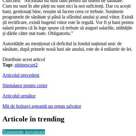
Ciurchea: “Niciodată nu sunt bani pentru un sistem de sănătate.
Cum nu sunt în alte părți nu sunt nici la noi suficienți. Dar cu acești
bani, gestionați bine, reușim să facem ceea ce trebuie. Susținem
programele de sănătate și până la sfârsitul anului și anul viitor. Există
șli rectificare, există bugetul viitor este în regulă. Vor fi și bani pentru
salarii pentru că în lege spune că trebuie să asiguri salariile, utilitățile
și dările către stat toate. Obligatoriu.”
Autoritățile au menționat că deficitul la fondul național unic de
sănătate, după primele nouă luni ale anului, este de 4 miliarde de lei.
Distribuie acest articol
Tags
:
stiripescurt2
Articolul precedent
Stimulator pentru creier
Articolul următor
Mii de bolnavi așteaptă un organ salvator
Articole în trending
Tratamente inovatoare