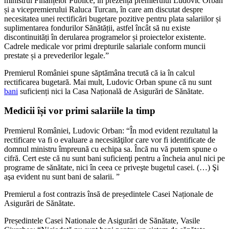
ministrul Finanțelor Publice, în prezența premierului Ludovic Orban
și a vicepremierului Raluca Turcan, în care am discutat despre
necesitatea unei rectificări bugetare pozitive pentru plata salariilor și
suplimentarea fondurilor Sănătății, astfel încât să nu existe
discontinuități în derularea programelor și proiectelor existente.
Cadrele medicale vor primi drepturile salariale conform muncii
prestate și a prevederilor legale.”
Premierul României spune săptămâna trecută că ia în calcul
rectificarea bugetară. Mai mult, Ludovic Orban spune că nu sunt
bani
suficienți nici la Casa Națională de Asigurări de Sănătate.
Medicii își vor primi salariile la timp
Premierul României, Ludovic Orban: “În mod evident rezultatul la
rectificare va fi o evaluare a necesităţilor care vor fi identificate de
domnul ministru împreună cu echipa sa. Încă nu vă putem spune o
cifră. Cert este că nu sunt bani suficienţi pentru a încheia anul nici pe
programe de sănătate, nici în ceea ce priveşte bugetul casei. (…) Şi
aşa evident nu sunt bani de salarii. ”
Premierul a fost contrazis însă de președintele Casei Naționale de
Asigurări de Sănătate.
Președintele Casei Nationale de Asigurări de Sănătate, Vasile