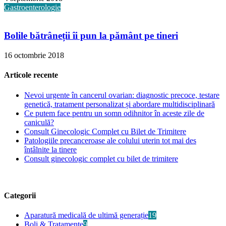
Gastroenterologie
Bolile bătrâneții îi pun la pământ pe tineri
16 octombrie 2018
Articole recente
Nevoi urgente în cancerul ovarian: diagnostic precoce, testare
genetică, tratament personalizat și abordare multidisciplinară
Ce putem face pentru un somn odihnitor în aceste zile de
caniculă?
Consult Ginecologic Complet cu Bilet de Trimitere
Patologiile precanceroase ale colului uterin tot mai des
întâlnite la tinere
Consult ginecologic complet cu bilet de trimitere
Categorii
Aparatură medicală de ultimă generație
19
Boli & Tratamente
9