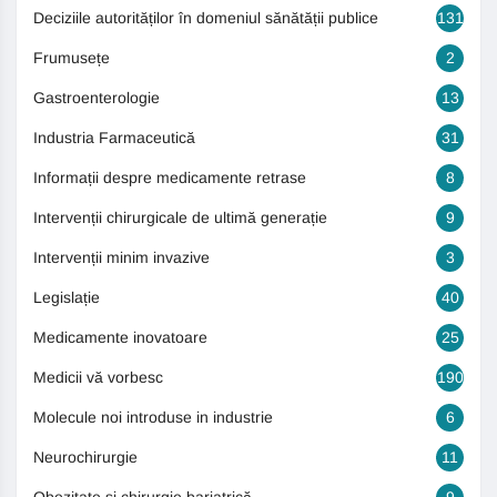
Deciziile autorităților în domeniul sănătății publice
131
Frumusețe
2
Gastroenterologie
13
Industria Farmaceutică
31
Informații despre medicamente retrase
8
Intervenții chirurgicale de ultimă generație
9
Intervenții minim invazive
3
Legislație
40
Medicamente inovatoare
25
Medicii vă vorbesc
190
Molecule noi introduse in industrie
6
Neurochirurgie
11