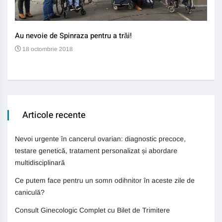
Au nevoie de Spinraza pentru a trăi!
Gene
auti
18 octombrie 2018
13
Articole recente
Nevoi urgente în cancerul ovarian: diagnostic precoce,
testare genetică, tratament personalizat și abordare
multidisciplinară
Ce putem face pentru un somn odihnitor în aceste zile de
caniculă?
Consult Ginecologic Complet cu Bilet de Trimitere