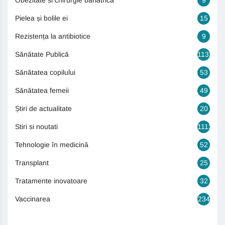
Obezitate si chirurgie bariatrică
9
Pielea și bolile ei
15
Rezistența la antibiotice
9
Sănătate Publică
1131
Sănătatea copilului
53
Sănătatea femeii
49
Știri de actualitate
20
Stiri si noutati
1113
Tehnologie în medicină
52
Transplant
25
Tratamente inovatoare
32
Vaccinarea
234