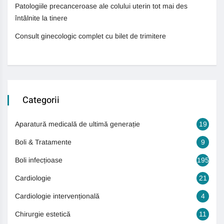
Patologiile precanceroase ale colului uterin tot mai des
întâlnite la tinere
Consult ginecologic complet cu bilet de trimitere
Categorii
Aparatură medicală de ultimă generație
19
Boli & Tratamente
9
Boli infecțioase
195
Cardiologie
21
Cardiologie intervențională
4
Chirurgie estetică
11