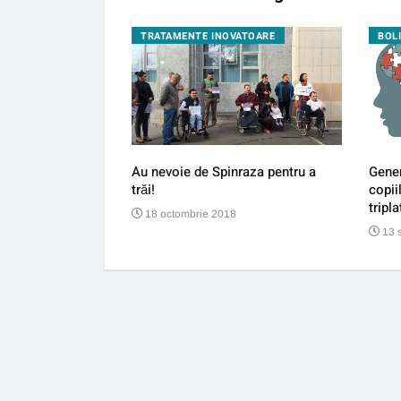
GIE
TRATAMENTE INOVATOARE
BOL
îi pun la pământ pe
Au nevoie de Spinraza pentru a
Gener
trăi!
copii
tripla
18 octombrie 2018
13 