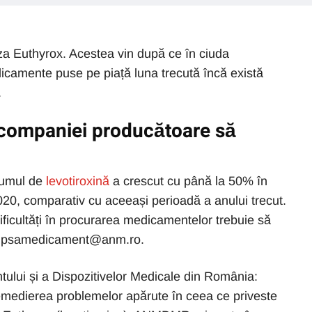
riza Euthyrox. Acestea vin după ce în ciuda
edicamente puse pe piață luna trecută încă există
.
tă companiei producătoare să
sumul de
levotiroxină
a crescut cu până la 50% în
020, comparativ cu aceeași perioadă a anului trecut.
ificultăți în procurarea medicamentelor trebuie să
 lipsamedicament@anm.ro.
ului și a Dispozitivelor Medicale din România:
remedierea problemelor apărute în ceea ce priveste