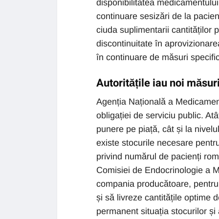
disponibilitatea medicamentulu
continuare sesizări de la pacien
ciuda suplimentarii cantităților 
discontinuitate în aprovizionare
în continuare de măsuri specific
Autoritățile iau noi măsur
Agenția Națională a Medicamentu
obligației de serviciu public. At
punere pe piață, cât și la nivelul
existe stocurile necesare pentru
privind numărul de pacienți rom
Comisiei de Endocrinologie a Min
compania producătoare, pentru 
și să livreze cantitățile opti
permanent situația stocurilor și 