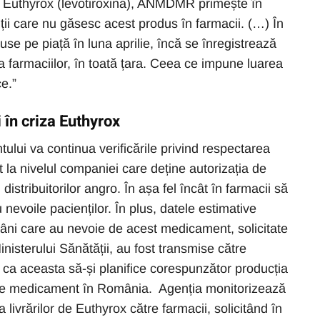
i Euthyrox (levotiroxina), ANMDMR primește în
ții care nu găsesc acest produs în farmacii. (…) În
puse pe piață în luna aprilie, încă se înregistrează
a farmaciilor, în toată țara. Ceea ce impune luarea
e.”
i în criza Euthyrox
lui va continua verificările privind respectarea
ât la nivelul companiei care deține autorizația de
 distribuitorilor angro. În așa fel încât în farmacii să
 nevoile pacienților. În plus, datele estimative
âni care au nevoie de acest medicament, solicitate
isterului Sănătății, au fost transmise către
ca aceasta să-și planifice corespunzător producția
me de medicament în România. Agenția monitorizează
a livrărilor de Euthyrox către farmacii, solicitând în