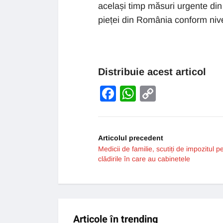
același timp măsuri urgente di
pieței din România conform nivel
Distribuie acest articol
Facebook
WhatsApp
Copy
Link
Articolul precedent
Medicii de familie, scutiți de impozitul p
clădirile în care au cabinetele
Articole în trending