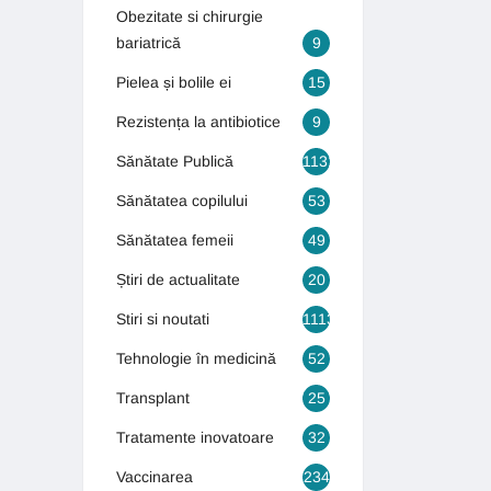
Obezitate si chirurgie
bariatrică
9
Pielea și bolile ei
15
Rezistența la antibiotice
9
Sănătate Publică
1131
Sănătatea copilului
53
Sănătatea femeii
49
Știri de actualitate
20
Stiri si noutati
1113
Tehnologie în medicină
52
Transplant
25
Tratamente inovatoare
32
Vaccinarea
234