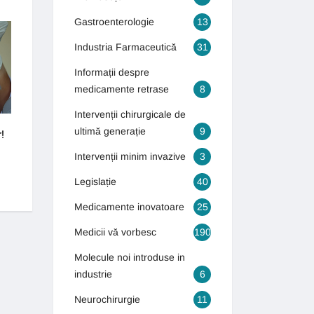
Gastroenterologie
13
INTERVENȚII CHIRURGICALE DE
GASTROENTEROLOGIE
ULTIMĂ GENERAȚIE
Industria Farmaceutică
31
Informații despre
medicamente retrase
8
Intervenții chirurgicale de
ultimă generație
9
!
Cum puteți scăpa de varice?
Bolile bătrâneții îi 
tineri
4 septembrie 2018
Intervenții minim invazive
3
16 octombrie 2018
Legislație
40
Medicamente inovatoare
25
Medicii vă vorbesc
190
Molecule noi introduse in
industrie
6
Neurochirurgie
11