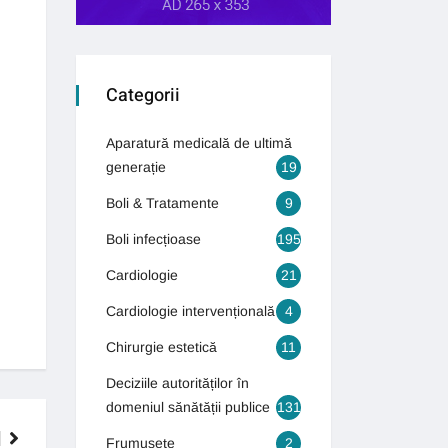
Categorii
Aparatură medicală de ultimă
generație
19
Boli & Tratamente
9
Boli infecțioase
195
Cardiologie
21
Cardiologie intervențională
4
Chirurgie estetică
11
Deciziile autorităților în
domeniul sănătății publice
131
Frumusețe
2