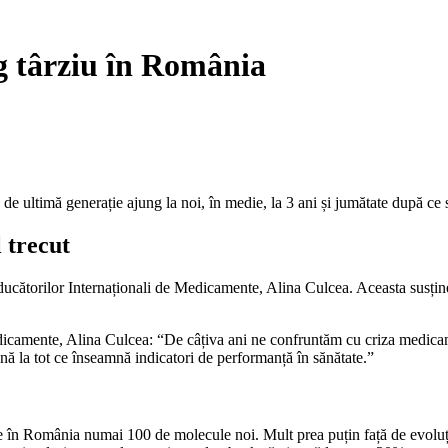
g târziu în România
de ultimă generație ajung la noi, în medie, la 3 ani și jumătate după 
 trecut
ucătorilor Internaționali de Medicamente, Alina Culcea. Aceasta susțin
dicamente, Alina Culcea: “De câțiva ani ne confruntăm cu criza medicam
nă la tot ce înseamnă indicatori de performanță în sănătate.”
use în România numai 100 de molecule noi. Mult prea puțin față de evoluț