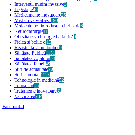
Intervenții minim invazive
3
Legislație
40
Medicamente inovatoare
25
Medicii vă vorbesc
190
Molecule noi introduse in industrie
6
Neurochirurgie
11
Obezitate si chirurgie bariatrică
9
Pielea și bolile ei
15
Rezistența la antibiotice
9
Sănătate Publică
1131
Sănătatea copilului
53
Sănătatea femeii
49
Știri de actualitate
20
Stiri si noutati
1113
Tehnologie în medicină
52
Transplant
25
Tratamente inovatoare
32
Vaccinarea
234
Facebook-f