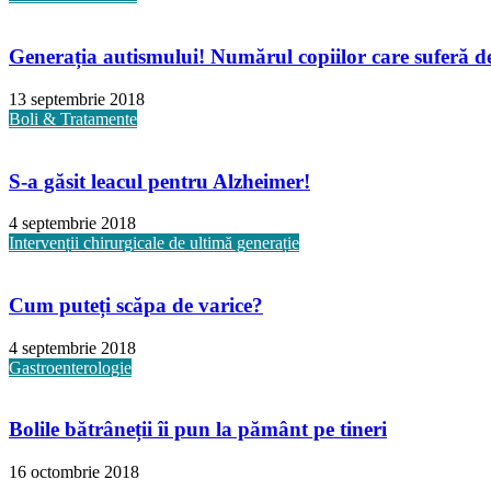
Generația autismului! Numărul copiilor care suferă de 
13 septembrie 2018
Boli & Tratamente
S-a găsit leacul pentru Alzheimer!
4 septembrie 2018
Intervenții chirurgicale de ultimă generație
Cum puteți scăpa de varice?
4 septembrie 2018
Gastroenterologie
Bolile bătrâneții îi pun la pământ pe tineri
16 octombrie 2018