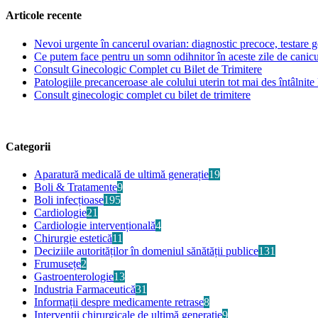
Articole recente
Nevoi urgente în cancerul ovarian: diagnostic precoce, testare ge
Ce putem face pentru un somn odihnitor în aceste zile de canic
Consult Ginecologic Complet cu Bilet de Trimitere
Patologiile precanceroase ale colului uterin tot mai des întâlnite 
Consult ginecologic complet cu bilet de trimitere
Categorii
Aparatură medicală de ultimă generație
19
Boli & Tratamente
9
Boli infecțioase
195
Cardiologie
21
Cardiologie intervențională
4
Chirurgie estetică
11
Deciziile autorităților în domeniul sănătății publice
131
Frumusețe
2
Gastroenterologie
13
Industria Farmaceutică
31
Informații despre medicamente retrase
8
Intervenții chirurgicale de ultimă generație
9