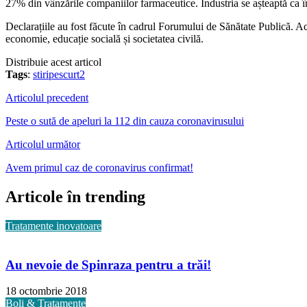
27% din vânzările companiilor farmaceutice. Industria se așteaptă ca î
Declarațiile au fost făcute în cadrul Forumului de Sănătate Publică. Ace
economie, educație socială și societatea civilă.
Distribuie acest articol
Tags
:
stiripescurt2
Articolul precedent
Peste o sută de apeluri la 112 din cauza coronavirusului
Articolul următor
Avem primul caz de coronavirus confirmat!
Articole în trending
Tratamente inovatoare
Au nevoie de Spinraza pentru a trăi!
18 octombrie 2018
Boli & Tratamente