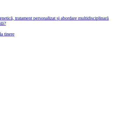
netică, tratament personalizat și abordare multidisciplinară
ulă?
la tinere