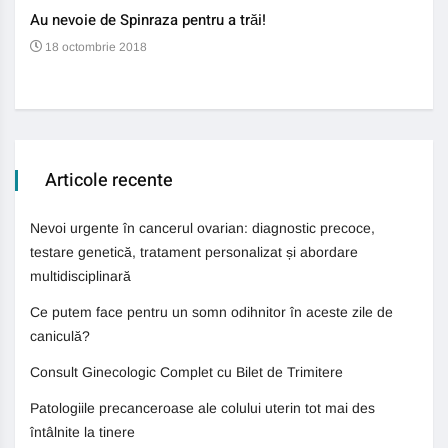
Au nevoie de Spinraza pentru a trăi!
Gene
auti
18 octombrie 2018
13
Articole recente
Nevoi urgente în cancerul ovarian: diagnostic precoce,
testare genetică, tratament personalizat și abordare
multidisciplinară
Ce putem face pentru un somn odihnitor în aceste zile de
caniculă?
Consult Ginecologic Complet cu Bilet de Trimitere
Patologiile precanceroase ale colului uterin tot mai des
întâlnite la tinere