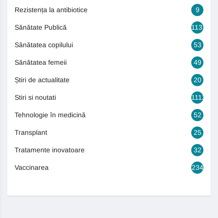
Rezistența la antibiotice
9
Sănătate Publică
1131
Sănătatea copilului
53
Sănătatea femeii
49
Știri de actualitate
20
Stiri si noutati
1113
Tehnologie în medicină
52
Transplant
25
Tratamente inovatoare
32
Vaccinarea
234