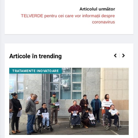
Articolul următor
TELVERDE pentru cei care vor informații despre
coronavirus
Articole în trending
TRATAMENTE INOVATOARE
BO