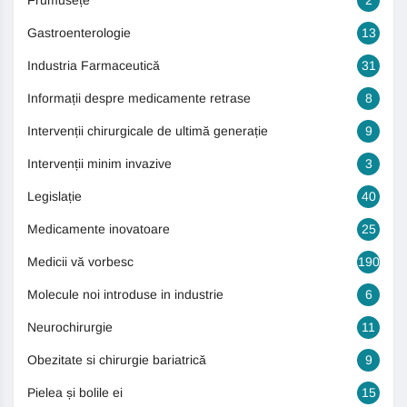
Frumusețe
2
Gastroenterologie
13
Industria Farmaceutică
31
Informații despre medicamente retrase
8
Intervenții chirurgicale de ultimă generație
9
Intervenții minim invazive
3
Legislație
40
Medicamente inovatoare
25
Medicii vă vorbesc
190
Molecule noi introduse in industrie
6
Neurochirurgie
11
Obezitate si chirurgie bariatrică
9
Pielea și bolile ei
15