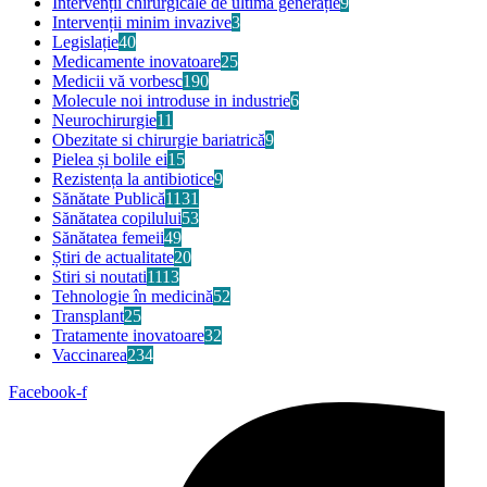
Intervenții chirurgicale de ultimă generație
9
Intervenții minim invazive
3
Legislație
40
Medicamente inovatoare
25
Medicii vă vorbesc
190
Molecule noi introduse in industrie
6
Neurochirurgie
11
Obezitate si chirurgie bariatrică
9
Pielea și bolile ei
15
Rezistența la antibiotice
9
Sănătate Publică
1131
Sănătatea copilului
53
Sănătatea femeii
49
Știri de actualitate
20
Stiri si noutati
1113
Tehnologie în medicină
52
Transplant
25
Tratamente inovatoare
32
Vaccinarea
234
Facebook-f