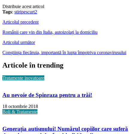
Distribuie acest articol
Tags
:
stiripescurt2
Articolul precedent
Românii care vin din Italia, autoizolați la domiciliu
Articolul următor
Conștiința fiecăruia, importantă în lupta împotriva coronavirusului
Articole în trending
Tratamente inovatoare
Au nevoie de Spinraza pentru a trăi!
18 octombrie 2018
Boli & Tratamente
Generația autismului! Numărul copiilor care suferă