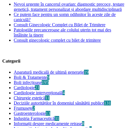
Nevoi urgente în cancerul ovarian: diagnostic precoce, testare
genetică, tratament personalizat și abordare multidisciplinară
Ce putem face pentru un somn odihnitor în aceste zile de
caniculă?
Consult Ginecologic Complet cu Bilet de Trimitere
Patologiile precanceroase ale colului uterin tot mai des
întâlnite la tinere
Consult ginecologic complet cu bilet de trimitere
Categorii
Aparatură medicală de ultimă generație
19
Boli & Tratamente
9
Boli infecțioase
195
Cardiologie
21
Cardiologie intervențională
4
Chirurgie estetică
11
Deciziile autorităților în domeniul sănătății publice
131
Frumusețe
2
Gastroenterologie
13
Industria Farmaceutică
31
Informații despre medicamente retrase
8