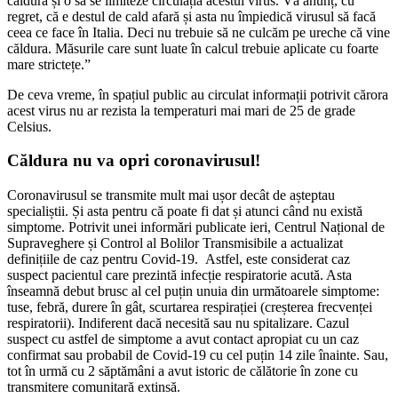
căldura și o să se limiteze circulația acestui virus. Vă anunț, cu
regret, că e destul de cald afară și asta nu împiedică virusul să facă
ceea ce face în Italia. Deci nu trebuie să ne culcăm pe ureche că vine
căldura. Măsurile care sunt luate în calcul trebuie aplicate cu foarte
mare strictețe.”
De ceva vreme, în spațiul public au circulat informații potrivit cărora
acest virus nu ar rezista la temperaturi mai mari de 25 de grade
Celsius.
Căldura nu va opri coronavirusul!
Coronavirusul se transmite mult mai ușor decât de așteptau
specialiștii. Și asta pentru că poate fi dat și atunci când nu există
simptome. Potrivit unei informări publicate ieri, Centrul Național de
Supraveghere și Control al Bolilor Transmisibile a actualizat
definițiile de caz pentru Covid-19. Astfel, este considerat caz
suspect pacientul care prezintă infecție respiratorie acută. Asta
înseamnă debut brusc al cel puțin unuia din următoarele simptome:
tuse, febră, durere în gât, scurtarea respirației (creșterea frecvenței
respiratorii). Indiferent dacă necesită sau nu spitalizare. Cazul
suspect cu astfel de simptome a avut contact apropiat cu un caz
confirmat sau probabil de Covid-19 cu cel puțin 14 zile înainte. Sau,
tot în urmă cu 2 săptămâni a avut istoric de călătorie în zone cu
transmitere comunitară extinsă.