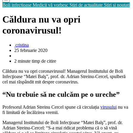
Boli infecțioase
Medicii vă vorbesc
Știri de actualitate
Stiri si noutati
Căldura nu va opri
coronavirusul!
cristina
25 februarie 2020
2 minute timp de citire
Căldura nu va opri coronavirusul! Managerul Institutului de Boli
Infecţioase “Matei Balş”, prof. dr. Adrian Streinu-Cercel, spulberă
cel mai răspândit mit despre coronavirus.
“Nu trebuie să ne culcăm pe o ureche”
Profesorul Adrian Streinu Cercel spune că circulația
virusului
nu va
fi limitată de încălzirea vremii.
Managerul Institutului de Boli Infecţioase “Matei Balş”, prof. dr.
Adrian Streinu-Cercel: “S-a mai ridicat problema că o să vină