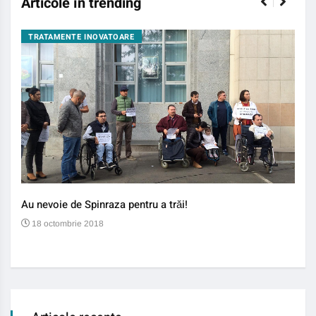
Articole în trending
TRATAMENTE INOVATOARE
BO
Au nevoie de Spinraza pentru a trăi!
Gene
auti
18 octombrie 2018
13