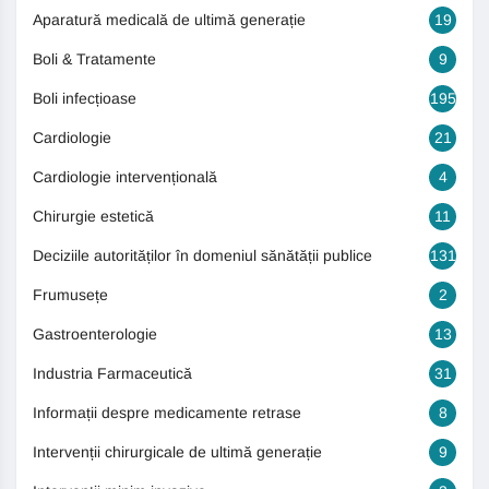
Aparatură medicală de ultimă generație
19
Boli & Tratamente
9
Boli infecțioase
195
Cardiologie
21
Cardiologie intervențională
4
Chirurgie estetică
11
Deciziile autorităților în domeniul sănătății publice
131
Frumusețe
2
Gastroenterologie
13
Industria Farmaceutică
31
Informații despre medicamente retrase
8
Intervenții chirurgicale de ultimă generație
9