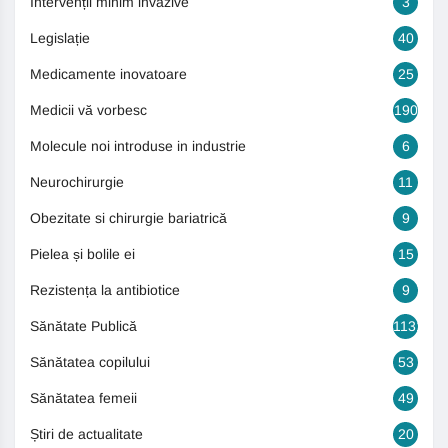
Intervenții minim invazive
3
Legislație
40
Medicamente inovatoare
25
Medicii vă vorbesc
190
Molecule noi introduse in industrie
6
Neurochirurgie
11
Obezitate si chirurgie bariatrică
9
Pielea și bolile ei
15
Rezistența la antibiotice
9
Sănătate Publică
1131
Sănătatea copilului
53
Sănătatea femeii
49
Știri de actualitate
20