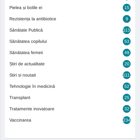
Pielea și bolile ei
15
Rezistența la antibiotice
9
Sănătate Publică
1131
Sănătatea copilului
53
Sănătatea femeii
49
Știri de actualitate
20
Stiri si noutati
1113
Tehnologie în medicină
52
Transplant
25
Tratamente inovatoare
32
Vaccinarea
234