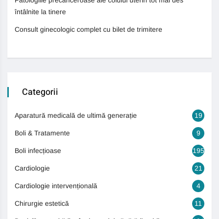
Patologiile precanceroase ale colului uterin tot mai des
întâlnite la tinere
Consult ginecologic complet cu bilet de trimitere
Categorii
Aparatură medicală de ultimă generație
19
Boli & Tratamente
9
Boli infecțioase
195
Cardiologie
21
Cardiologie intervențională
4
Chirurgie estetică
11