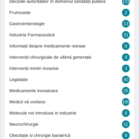
Deciziile autorităților în domeniul sănătății publice
131
Frumusețe
2
Gastroenterologie
13
Industria Farmaceutică
31
Informații despre medicamente retrase
8
Intervenții chirurgicale de ultimă generație
9
Intervenții minim invazive
3
Legislație
40
Medicamente inovatoare
25
Medicii vă vorbesc
190
Molecule noi introduse in industrie
6
Neurochirurgie
11
Obezitate si chirurgie bariatrică
9