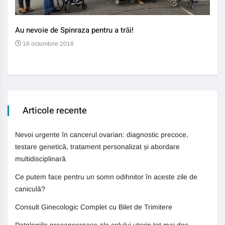
Au nevoie de Spinraza pentru a trăi!
Gene
auti
18 octombrie 2018
13
Articole recente
Nevoi urgente în cancerul ovarian: diagnostic precoce,
testare genetică, tratament personalizat și abordare
multidisciplinară
Ce putem face pentru un somn odihnitor în aceste zile de
caniculă?
Consult Ginecologic Complet cu Bilet de Trimitere