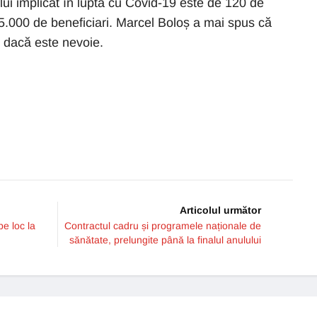
lui implicat în lupta cu Covid-19 este de 120 de
5.000 de beneficiari. Marcel Boloș a mai spus că
e dacă este nevoie.
Articolul următor
e loc la
Contractul cadru și programele naționale de
sănătate, prelungite până la finalul anulului