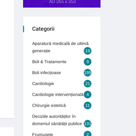
Categorii
Aparatură medicală de ultimă
generație
19
Boli & Tratamente
9
Boli infecțioase
195
Cardiologie
21
Cardiologie intervențională
4
Chirurgie estetică
11
Deciziile autorităților în
domeniul sănătății publice
131
Frumusețe
2