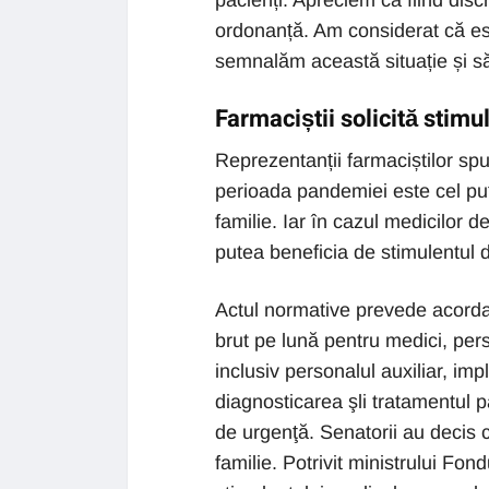
pacienți. Apreciem ca fiind disc
ordonanță. Am considerat că est
semnalăm această situație și s
Farmaciștii solicită stimu
Reprezentanții farmaciștilor spu
perioada pandemiei este cel puți
familie. Iar în cazul medicilor d
putea beneficia de stimulentul d
Actul normative prevede acordar
brut pe lună pentru medici, per
inclusiv personalul auxiliar, imp
diagnosticarea şli tratamentul p
de urgenţă. Senatorii au decis c
familie. Potrivit ministrului Fo