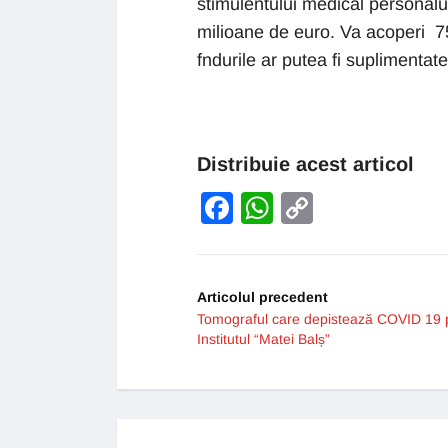
stimulentului medical personalu
milioane de euro. Va acoperi 7
fndurile ar putea fi suplimentat
Distribuie acest articol
Facebook
WhatsApp
Copy
Link
Articolul precedent
Tomograful care depistează COVID 19 p
Institutul “Matei Balș”