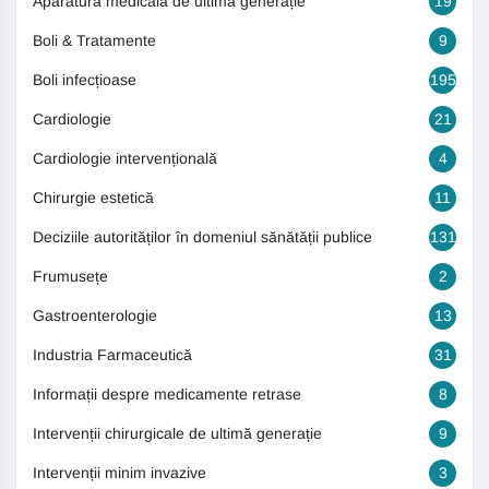
Aparatură medicală de ultimă generație
19
Boli & Tratamente
9
Boli infecțioase
195
Cardiologie
21
Cardiologie intervențională
4
Chirurgie estetică
11
Deciziile autorităților în domeniul sănătății publice
131
Frumusețe
2
Gastroenterologie
13
Industria Farmaceutică
31
Informații despre medicamente retrase
8
Intervenții chirurgicale de ultimă generație
9
Intervenții minim invazive
3