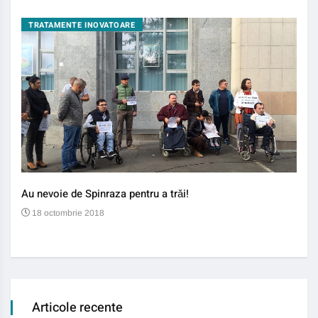
TRATAMENTE INOVATOARE
BO
Au nevoie de Spinraza pentru a trăi!
Gene
auti
18 octombrie 2018
13
Articole recente