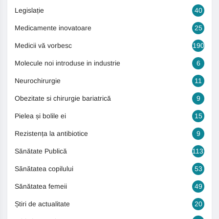
Legislație
40
Medicamente inovatoare
25
Medicii vă vorbesc
190
Molecule noi introduse in industrie
6
Neurochirurgie
11
Obezitate si chirurgie bariatrică
9
Pielea și bolile ei
15
Rezistența la antibiotice
9
Sănătate Publică
1131
Sănătatea copilului
53
Sănătatea femeii
49
Știri de actualitate
20