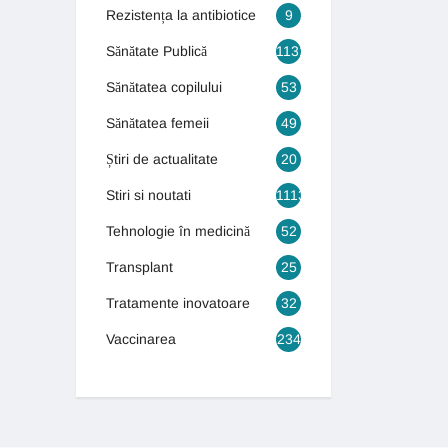
Rezistența la antibiotice
9
Sănătate Publică
1131
Sănătatea copilului
53
Sănătatea femeii
49
Știri de actualitate
20
Stiri si noutati
1113
Tehnologie în medicină
52
Transplant
25
Tratamente inovatoare
32
Vaccinarea
234