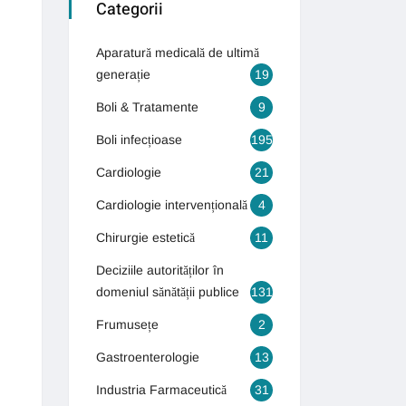
Categorii
Aparatură medicală de ultimă
generație
19
Boli & Tratamente
9
Boli infecțioase
195
Cardiologie
21
Cardiologie intervențională
4
Chirurgie estetică
11
Deciziile autorităților în
domeniul sănătății publice
131
Frumusețe
2
Gastroenterologie
13
Industria Farmaceutică
31