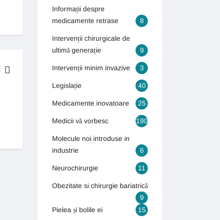
Informații despre
medicamente retrase
8
Intervenții chirurgicale de
ultimă generație
9
Intervenții minim invazive
3
Legislație
40
BOLI & TRATAMENTE
Medicamente inovatoare
25
Generația autismului! Numărul copiilor care suferă de autism s-a tr
Medicii vă vorbesc
190
13 septembrie 2018
Molecule noi introduse in
industrie
6
Neurochirurgie
11
Obezitate si chirurgie bariatrică
9
Pielea și bolile ei
15