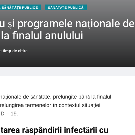
L SĂNĂTĂȚII PUBLICE
SĂNĂTATE PUBLICĂ
u și programele naționale de
la finalul anulului
 timp de citire
aționale de sănătate, prelungite până la finalul
relungirea termenelor în contextul situației
D – 19.
itarea răspândirii infectării cu