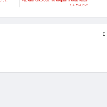
cordat
Pacienții oncologici au dreptul la două testări
SARS-Cov2