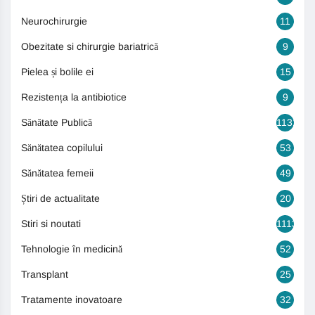
Neurochirurgie
11
Obezitate si chirurgie bariatrică
9
Pielea și bolile ei
15
Rezistența la antibiotice
9
Sănătate Publică
1131
Sănătatea copilului
53
Sănătatea femeii
49
Știri de actualitate
20
Stiri si noutati
1113
Tehnologie în medicină
52
Transplant
25
Tratamente inovatoare
32