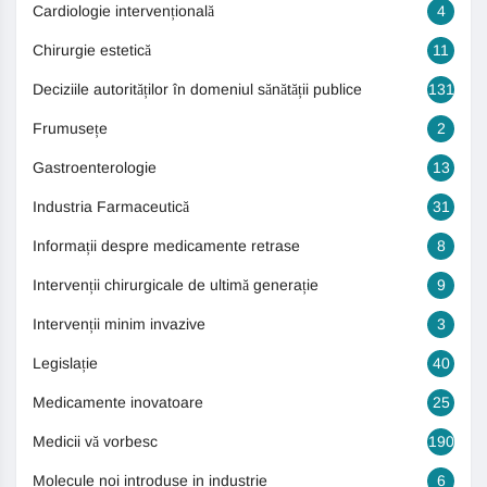
Cardiologie intervențională
4
Chirurgie estetică
11
Deciziile autorităților în domeniul sănătății publice
131
Frumusețe
2
Gastroenterologie
13
Industria Farmaceutică
31
Informații despre medicamente retrase
8
Intervenții chirurgicale de ultimă generație
9
Intervenții minim invazive
3
Legislație
40
Medicamente inovatoare
25
Medicii vă vorbesc
190
Molecule noi introduse in industrie
6