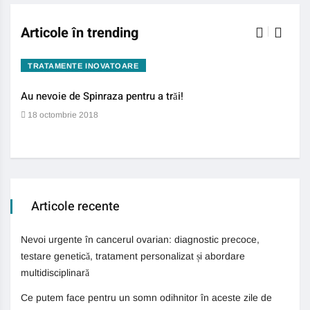
Articole în trending
TRATAMENTE INOVATOARE
BO
Au nevoie de Spinraza pentru a trăi!
Gene
auti
18 octombrie 2018
13 
Articole recente
Nevoi urgente în cancerul ovarian: diagnostic precoce,
testare genetică, tratament personalizat și abordare
multidisciplinară
Ce putem face pentru un somn odihnitor în aceste zile de