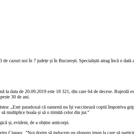
 de cazuri noi în 7 județe și în București. Specialiștii atrag încă o dată
ă la data de 20.09.2019 este 18 321, din care 64 de decese. Rujeolă este
 peste 30 de ani.
stea: „Este paradoxal că oamenii nu își vaccinează copiii împotriva grip
 multiplice boala și să o trimită celor din jur.”
că și, evident, de a obține anticorpi.
Petru Cianga: ”Noi dorim să inducem un răspuns imun la care să participe