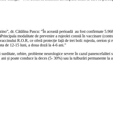
no”, dr. Cătălina Pascu: ”În această perioadă au fost confirmate 5.968 d
Principala modalitate de prevenire a rujeolei constă în vaccinare (contra
accinului R.O.R, ce oferă protecție față de trei boli: rujeola, oreion ș
ta de 12-15 luni, a doua doză la 4-6 ani.”
i surditate, orbire, probleme neurologice severe în cazul panencefalite
u ani și poate conduce la deces (5- 30%) sau la tulburări permanente la 