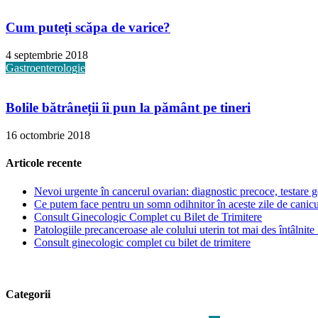
Cum puteți scăpa de varice?
4 septembrie 2018
Gastroenterologie
Bolile bătrâneții îi pun la pământ pe tineri
16 octombrie 2018
Articole recente
Nevoi urgente în cancerul ovarian: diagnostic precoce, testare ge
Ce putem face pentru un somn odihnitor în aceste zile de canic
Consult Ginecologic Complet cu Bilet de Trimitere
Patologiile precanceroase ale colului uterin tot mai des întâlnite 
Consult ginecologic complet cu bilet de trimitere
Categorii