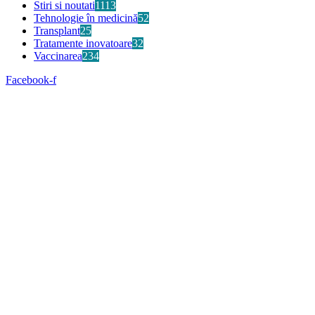
Stiri si noutati
1113
Tehnologie în medicină
52
Transplant
25
Tratamente inovatoare
32
Vaccinarea
234
Facebook-f