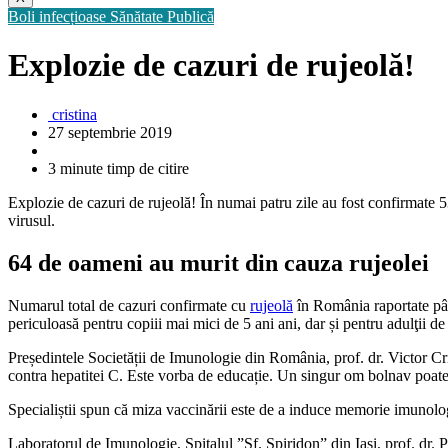
Boli infecțioase
Sănătate Publică
Explozie de cazuri de rujeolă!
cristina
27 septembrie 2019
3 minute timp de citire
Explozie de cazuri de rujeolă! În numai patru zile au fost confirmate 53
virusul.
64 de oameni au murit din cauza rujeolei
Numarul total de cazuri confirmate cu
rujeolă
în România raportate pân
periculoasă pentru copiii mai mici de 5 ani ani, dar și pentru adulţii de
Președintele Societății de Imunologie din România, prof. dr. Victor Cri
contra hepatitei C. Este vorba de educație. Un singur om bolnav poate să
Specialiștii spun că miza vaccinării este de a induce memorie imunologi
Laboratorul de Imunologie, Spitalul ”Sf. Spiridon” din Iași, prof. dr. 