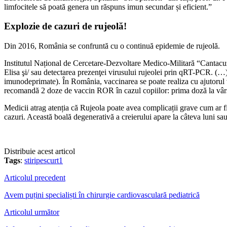
limfocitele să poată genera un răspuns imun secundar și eficient.”
Explozie de cazuri de rujeolă!
Din 2016, România se confruntă cu o continuă epidemie de rujeolă.
Institutul Național de Cercetare-Dezvoltare Medico-Militară “Cantacuzi
Elisa şi/ sau detectarea prezenţei virusului rujeolei prin qRT-PCR. (…)
imunodeprimate). În România, vaccinarea se poate realiza cu ajutorul v
recomandă 2 doze de vaccin ROR în cazul copiilor: prima doză la vârs
Medicii atrag atenția că Rujeola poate avea complicații grave cum ar f
cazuri. Această boală degenerativă a creierului apare la câteva luni sa
Distribuie acest articol
Tags
:
stiripescurt1
Articolul precedent
Avem puțini specialiști în chirurgie cardiovasculară pediatrică
Articolul următor