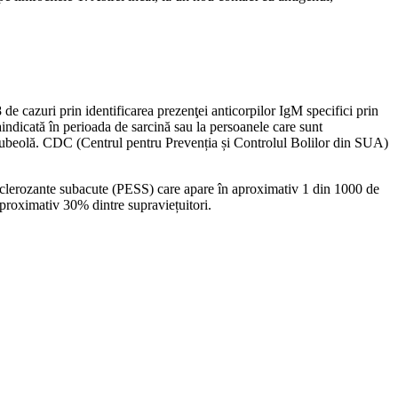
e cazuri prin identificarea prezenţei anticorpilor IgM specifici prin
indicată în perioada de sarcină sau la persoanele care sunt
i rubeolă. CDC (Centrul pentru Prevenția și Controlul Bolilor din SUA)
i sclerozante subacute (PESS) care apare în aproximativ 1 din 1000 de
aproximativ 30% dintre supraviețuitori.