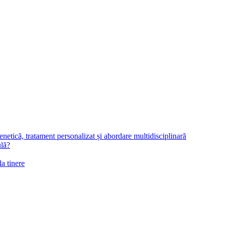
netică, tratament personalizat și abordare multidisciplinară
ulă?
la tinere