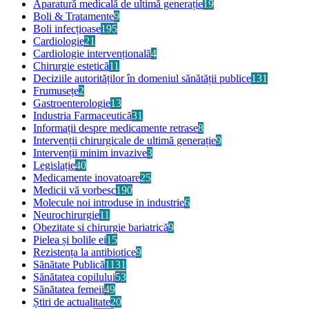
Aparatură medicală de ultimă generație
19
Boli & Tratamente
9
Boli infecțioase
195
Cardiologie
21
Cardiologie intervențională
4
Chirurgie estetică
11
Deciziile autorităților în domeniul sănătății publice
131
Frumusețe
2
Gastroenterologie
13
Industria Farmaceutică
31
Informații despre medicamente retrase
8
Intervenții chirurgicale de ultimă generație
9
Intervenții minim invazive
3
Legislație
40
Medicamente inovatoare
25
Medicii vă vorbesc
190
Molecule noi introduse in industrie
6
Neurochirurgie
11
Obezitate si chirurgie bariatrică
9
Pielea și bolile ei
15
Rezistența la antibiotice
9
Sănătate Publică
1131
Sănătatea copilului
53
Sănătatea femeii
49
Știri de actualitate
20