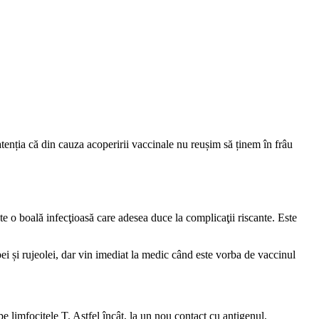
 atenția că din cauza acoperirii vaccinale nu reușim să ținem în frâu
 o boală infecţioasă care adesea duce la complicaţii riscante. Este
ei și rujeolei, dar vin imediat la medic când este vorba de vaccinul
 limfocitele T. Astfel încât, la un nou contact cu antigenul,