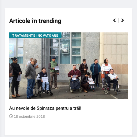
Articole în trending
TRATAMENTE INOVATOARE
BO
Au nevoie de Spinraza pentru a trăi!
Gene
auti
18 octombrie 2018
13