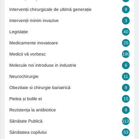
Intervenții chirurgicale de ultimă generație
9
Intervenții minim invazive
3
Legislație
40
Medicamente inovatoare
25
Medicii vă vorbesc
190
Molecule noi introduse in industrie
6
Neurochirurgie
11
Obezitate si chirurgie bariatrică
9
Pielea și bolile ei
15
Rezistența la antibiotice
9
Sănătate Publică
1131
Sănătatea copilului
53