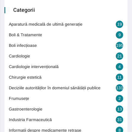
Categorii
Aparatură medicală de ultimă generație
19
Boli & Tratamente
9
Boli infecțioase
195
Cardiologie
21
Cardiologie intervențională
4
Chirurgie estetică
11
Deciziile autorităților în domeniul sănătății publice
131
Frumusețe
2
Gastroenterologie
13
Industria Farmaceutică
31
Informații despre medicamente retrase
8