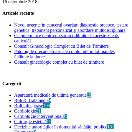
16 octombrie 2018
Articole recente
Nevoi urgente în cancerul ovarian: diagnostic precoce, testare
genetică, tratament personalizat și abordare multidisciplinară
Ce putem face pentru un somn odihnitor în aceste zile de
caniculă?
Consult Ginecologic Complet cu Bilet de Trimitere
Patologiile precanceroase ale colului uterin tot mai des
întâlnite la tinere
Consult ginecologic complet cu bilet de trimitere
Categorii
Aparatură medicală de ultimă generație
19
Boli & Tratamente
9
Boli infecțioase
195
Cardiologie
21
Cardiologie intervențională
4
Chirurgie estetică
11
Deciziile autorităților în domeniul sănătății publice
131