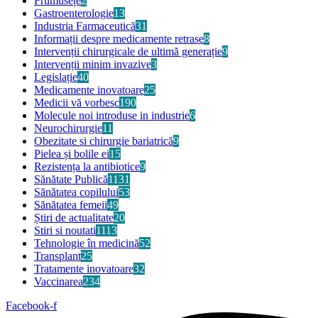
Frumusețe
2
Gastroenterologie
13
Industria Farmaceutică
31
Informații despre medicamente retrase
8
Intervenții chirurgicale de ultimă generație
9
Intervenții minim invazive
3
Legislație
40
Medicamente inovatoare
25
Medicii vă vorbesc
190
Molecule noi introduse in industrie
6
Neurochirurgie
11
Obezitate si chirurgie bariatrică
9
Pielea și bolile ei
15
Rezistența la antibiotice
9
Sănătate Publică
1131
Sănătatea copilului
53
Sănătatea femeii
49
Știri de actualitate
20
Stiri si noutati
1113
Tehnologie în medicină
52
Transplant
25
Tratamente inovatoare
32
Vaccinarea
234
Facebook-f