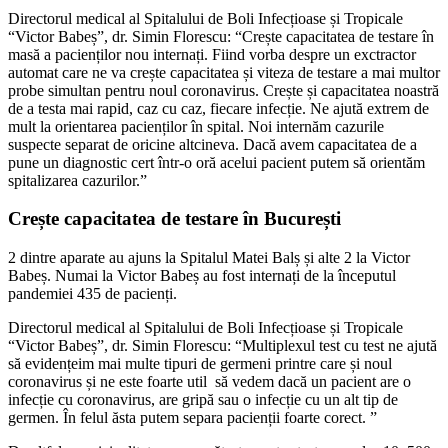
Directorul medical al Spitalului de Boli Infecțioase și Tropicale
“Victor Babeș”, dr. Simin Florescu: “Crește capacitatea de testare în
masă a pacienților nou internați. Fiind vorba despre un exctractor
automat care ne va crește capacitatea și viteza de testare a mai multor
probe simultan pentru noul coronavirus. Crește și capacitatea noastră
de a testa mai rapid, caz cu caz, fiecare infecție. Ne ajută extrem de
mult la orientarea pacienților în spital. Noi internăm cazurile
suspecte separat de oricine altcineva. Dacă avem capacitatea de a
pune un diagnostic cert într-o oră acelui pacient putem să orientăm
spitalizarea cazurilor.”
Crește capacitatea de testare în București
2 dintre aparate au ajuns la Spitalul Matei Balș și alte 2 la Victor
Babeș. Numai la Victor Babeș au fost internați de la începutul
pandemiei 435 de pacienți.
Directorul medical al Spitalului de Boli Infecțioase și Tropicale
“Victor Babeș”, dr. Simin Florescu: “Multiplexul test cu test ne ajută
să evidențeim mai multe tipuri de germeni printre care și noul
coronavirus și ne este foarte util să vedem dacă un pacient are o
infecție cu coronavirus, are gripă sau o infecție cu un alt tip de
germen. În felul ăsta putem separa pacienții foarte corect. ”