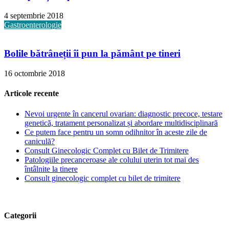
4 septembrie 2018
Gastroenterologie
Bolile bătrâneții îi pun la pământ pe tineri
16 octombrie 2018
Articole recente
Nevoi urgente în cancerul ovarian: diagnostic precoce, testare
genetică, tratament personalizat și abordare multidisciplinară
Ce putem face pentru un somn odihnitor în aceste zile de
caniculă?
Consult Ginecologic Complet cu Bilet de Trimitere
Patologiile precanceroase ale colului uterin tot mai des
întâlnite la tinere
Consult ginecologic complet cu bilet de trimitere
Categorii