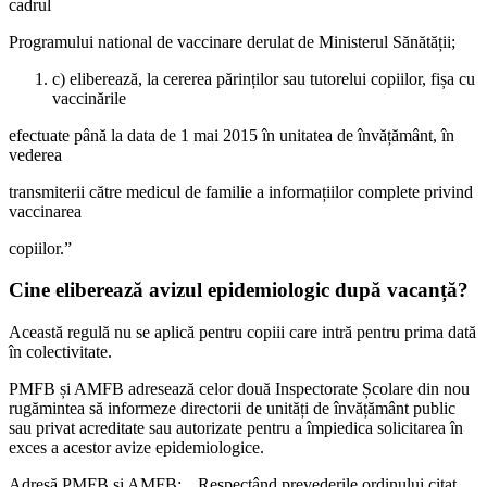
cadrul
Programului national de vaccinare derulat de Ministerul Sănătății;
c) eliberează, la cererea părinților sau tutorelui copiilor, fișa cu
vaccinările
efectuate până la data de 1 mai 2015 în unitatea de învățământ, în
vederea
transmiterii către medicul de familie a informațiilor complete privind
vaccinarea
copiilor.”
Cine eliberează avizul epidemiologic după vacanță?
Această regulă nu se aplică pentru copiii care intră pentru prima dată
în colectivitate.
PMFB și AMFB adresează celor două Inspectorate Școlare din nou
rugămintea să informeze directorii de unități de învățământ public
sau privat acreditate sau autorizate pentru a împiedica solicitarea în
exces a acestor avize epidemiologice.
Adresă PMFB și AMFB: „Respectând prevederile ordinului citat