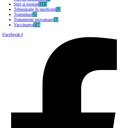
Stiri si noutati
1113
Tehnologie în medicină
52
Transplant
25
Tratamente inovatoare
32
Vaccinarea
234
Facebook-f