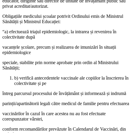
educator, diriginte sau director de unitate de învățământ public sau
privat acreditat/autorizat.
Obligațiile medicului școalar potrivit Ordinului emis de Ministrul
Sănătății și Ministrul Educației:
“a) efectuează triajul epidemiologic, la intrarea și revenirea în
colectivitate după
vacanțele școlare, precum și realizarea de imunizări în situații
epidemiologice
speciale, stabilite prin norme aprobate prin ordin al Ministrului
Sănătății;
b) verifică antecedentele vaccinale ale copiilor la înscrierea în
colectivitate și pe
întreg parcursul procesului de învățământ și informează și indrumă
parinții/apartinătorii legali către medicul de familie pentru efectuarea
vaccinărilor în cazul în care acestea nu au fost efectuate
corespunzator vârstei,
conform recomandărilor prevăzute în Calendarul de Vaccinări, din