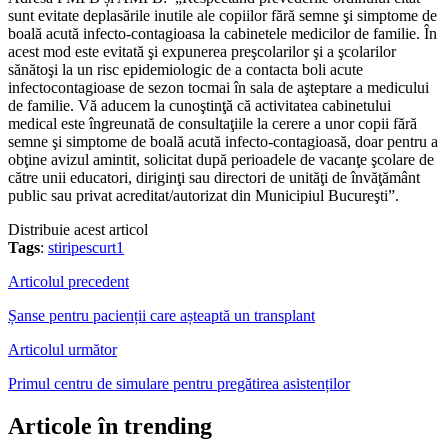
sunt evitate deplasările inutile ale copiilor fără semne şi simptome de
boală acută infecto-contagioasa la cabinetele medicilor de familie. În
acest mod este evitată şi expunerea preşcolarilor şi a şcolarilor
sănătoşi la un risc epidemiologic de a contacta boli acute
infectocontagioase de sezon tocmai în sala de aşteptare a medicului
de familie. Vă aducem la cunoştinţă că activitatea cabinetului
medical este îngreunată de consultaţiile la cerere a unor copii fără
semne şi simptome de boală acută infecto-contagioasă, doar pentru a
obţine avizul amintit, solicitat după perioadele de vacanţe şcolare de
către unii educatori, diriginţi sau directori de unităţi de învăţământ
public sau privat acreditat/autorizat din Municipiul Bucureşti”.
Distribuie acest articol
Tags
:
stiripescurt1
Articolul precedent
Șanse pentru pacienții care așteaptă un transplant
Articolul următor
Primul centru de simulare pentru pregătirea asistenților
Articole în trending