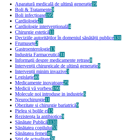
Aparatură medicală de ultimă generație
19
Boli & Tratamente
9
Boli infecțioase
195
Cardiologie
21
Cardiologie intervențională
4
Chirurgie estetică
11
Deciziile autorităților în domeniul sănătății publice
131
Frumusețe
2
Gastroenterologie
13
Industria Farmaceutică
31
Informații despre medicamente retrase
8
Intervenții chirurgicale de ultimă generație
9
Intervenții minim invazive
3
Legislație
40
Medicamente inovatoare
25
Medicii vă vorbesc
190
Molecule noi introduse in industrie
6
Neurochirurgie
11
Obezitate si chirurgie bariatrică
9
Pielea și bolile ei
15
Rezistența la antibiotice
9
Sănătate Publică
1131
Sănătatea copilului
53
Sănătatea femeii
49
Știri de actualitate
20