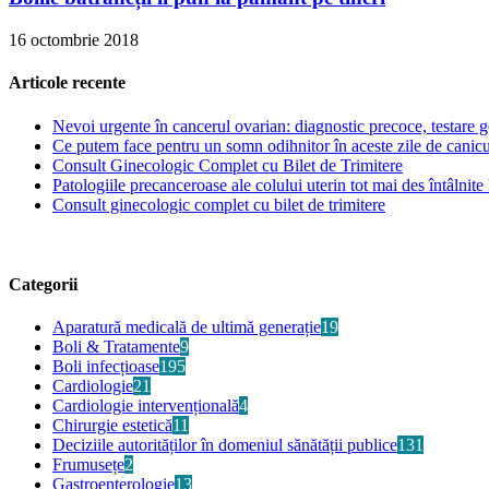
16 octombrie 2018
Articole recente
Nevoi urgente în cancerul ovarian: diagnostic precoce, testare ge
Ce putem face pentru un somn odihnitor în aceste zile de canic
Consult Ginecologic Complet cu Bilet de Trimitere
Patologiile precanceroase ale colului uterin tot mai des întâlnite 
Consult ginecologic complet cu bilet de trimitere
Categorii
Aparatură medicală de ultimă generație
19
Boli & Tratamente
9
Boli infecțioase
195
Cardiologie
21
Cardiologie intervențională
4
Chirurgie estetică
11
Deciziile autorităților în domeniul sănătății publice
131
Frumusețe
2
Gastroenterologie
13