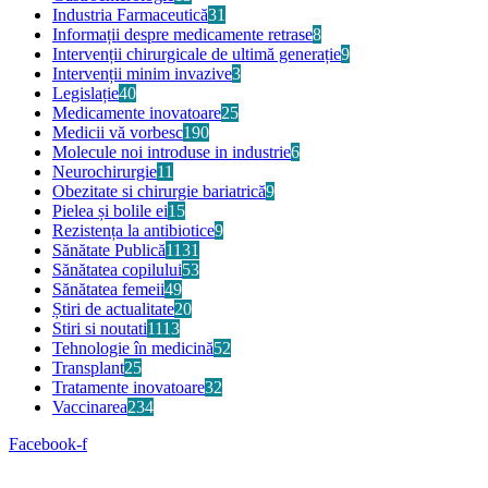
Industria Farmaceutică
31
Informații despre medicamente retrase
8
Intervenții chirurgicale de ultimă generație
9
Intervenții minim invazive
3
Legislație
40
Medicamente inovatoare
25
Medicii vă vorbesc
190
Molecule noi introduse in industrie
6
Neurochirurgie
11
Obezitate si chirurgie bariatrică
9
Pielea și bolile ei
15
Rezistența la antibiotice
9
Sănătate Publică
1131
Sănătatea copilului
53
Sănătatea femeii
49
Știri de actualitate
20
Stiri si noutati
1113
Tehnologie în medicină
52
Transplant
25
Tratamente inovatoare
32
Vaccinarea
234
Facebook-f