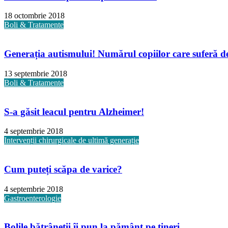
18 octombrie 2018
Boli & Tratamente
Generația autismului! Numărul copiilor care suferă de 
13 septembrie 2018
Boli & Tratamente
S-a găsit leacul pentru Alzheimer!
4 septembrie 2018
Intervenții chirurgicale de ultimă generație
Cum puteți scăpa de varice?
4 septembrie 2018
Gastroenterologie
Bolile bătrâneții îi pun la pământ pe tineri