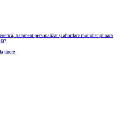
netică, tratament personalizat și abordare multidisciplinară
ulă?
la tinere