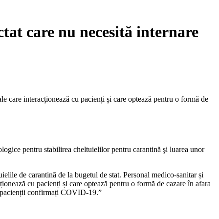
tat care nu necesită internare
ale care interacționează cu pacienți și care optează pentru o formă de
ce pentru stabilirea cheltuielilor pentru carantină şi luarea unor
elile de carantină de la bugetul de stat. Personal medico-sanitar și
cționează cu pacienți și care optează pentru o formă de cazare în afara
ru pacienții confirmați COVID-19.”