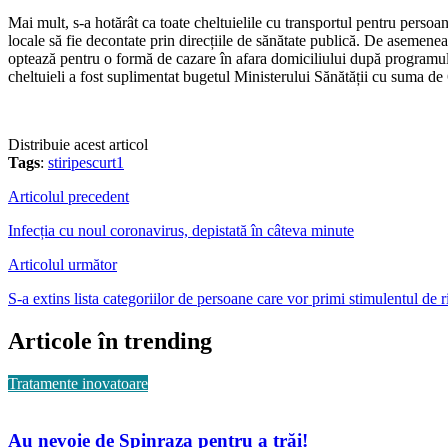
Mai mult, s-a hotărât ca toate cheltuielile cu transportul pentru persoane
locale să fie decontate prin direcțiile de sănătate publică. De asemenea
optează pentru o formă de cazare în afara domiciliului după programul d
cheltuieli a fost suplimentat bugetul Ministerului Sănătății cu suma d
Distribuie acest articol
Tags
:
stiripescurt1
Articolul precedent
Infecția cu noul coronavirus, depistată în câteva minute
Articolul următor
S-a extins lista categoriilor de persoane care vor primi stimulentul de r
Articole în trending
Tratamente inovatoare
Au nevoie de Spinraza pentru a trăi!