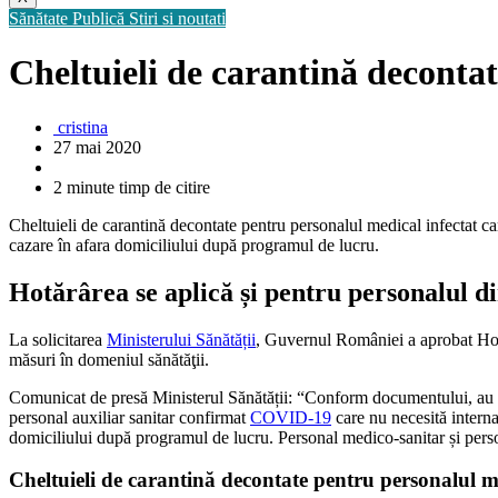
Sănătate Publică
Stiri si noutati
Cheltuieli de carantină decontat
cristina
27 mai 2020
2 minute timp de citire
Cheltuieli de carantină decontate pentru personalul medical infectat ca
cazare în afara domiciliului după programul de lucru.
Hotărârea se aplică și pentru personalul di
La solicitarea
Ministerului Sănătății
, Guvernul României a aprobat Hota
măsuri în domeniul sănătăţii.
Comunicat de presă Ministerul Sănătății: “Conform documentului, au fost
personal auxiliar sanitar confirmat
COVID-19
care nu necesită interna
domiciliului după programul de lucru. Personal medico-sanitar și perso
Cheltuieli de carantină decontate pentru personalul me