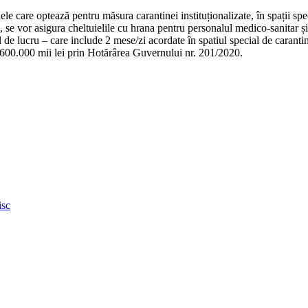
le care optează pentru măsura carantinei instituționalizate, în spații spec
, se vor asigura cheltuielile cu hrana pentru personalul medico-sanitar și 
e lucru – care include 2 mese/zi acordate în spatiul special de carantin
e 600.000 mii lei prin Hotărârea Guvernului nr. 201/2020.
isc