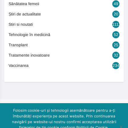
Sănătatea femeii
49
Știri de actualitate
20
Stiri si noutati
1113
Tehnologie în medicină
52
Transplant
25
Tratamente inovatoare
32
Vaccinarea
234
Folosim cookie-uri și tehnologii asemănătoare pentru a-ți
îmbunătăți experiența pe acest website. Prin continuarea
navigării pe website-ul nostru confirmi acceptarea utilizării
fișierelor de tip cookie conform Politicii de Cookie.