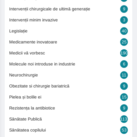
Intervenții chirurgicale de ultimă generație
9
Intervenții minim invazive
3
Legislație
40
Medicamente inovatoare
25
Medicii vă vorbesc
190
Molecule noi introduse in industrie
6
Neurochirurgie
11
Obezitate si chirurgie bariatrică
9
Pielea și bolile ei
15
Rezistența la antibiotice
9
Sănătate Publică
1131
Sănătatea copilului
53