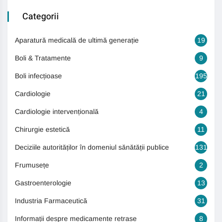
Categorii
Aparatură medicală de ultimă generație
19
Boli & Tratamente
9
Boli infecțioase
195
Cardiologie
21
Cardiologie intervențională
4
Chirurgie estetică
11
Deciziile autorităților în domeniul sănătății publice
131
Frumusețe
2
Gastroenterologie
13
Industria Farmaceutică
31
Informații despre medicamente retrase
8