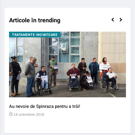
Articole în trending
TRATAMENTE INOVATOARE
BO
Au nevoie de Spinraza pentru a trăi!
Gene
auti
18 octombrie 2018
13