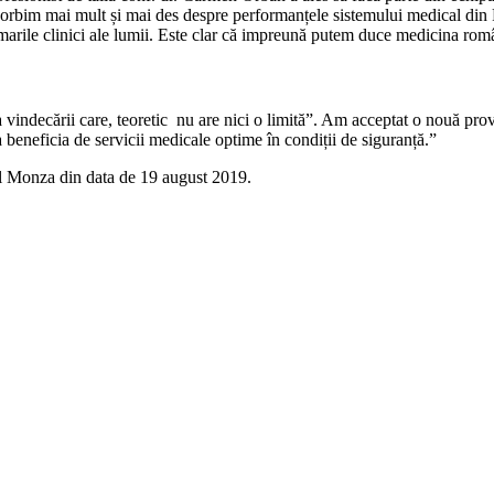
vorbim mai mult și mai des despre performanțele sistemului medical din 
marile clinici ale lumii. Este clar că impreună putem duce medicina româ
vindecării care, teoretic nu are nici o limită”. Am acceptat o nouă pro
a beneficia de servicii medicale optime în condiții de siguranță.”
ul Monza din data de 19 august 2019.