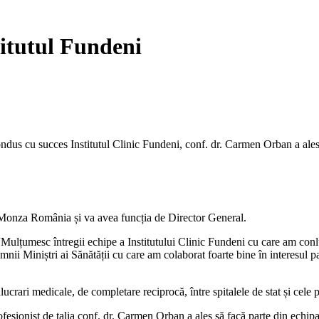
itutul Fundeni
dus cu succes Institutul Clinic Fundeni, conf. dr. Carmen Orban a ales s
Monza România și va avea funcția de Director General.
umesc întregii echipe a Institutului Clinic Fundeni cu care am conluc
mnii Miniștri ai Sănătății cu care am colaborat foarte bine în interesul pa
ari medicale, de completare reciprocă, între spitalele de stat și cele p
nist de talia conf. dr. Carmen Orban a ales să facă parte din echipa 