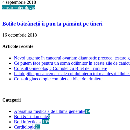
4 septembrie 2018
Gastroenterologie
Bolile bătrâneții îi pun la pământ pe tineri
16 octombrie 2018
Articole recente
Nevoi urgente în cancerul ovarian: diagnostic precoce, testare ge
Ce putem face pentru un somn odihnitor în aceste zile de canic
Consult Ginecologic Complet cu Bilet de Trimitere
Patologiile precanceroase ale colului uterin tot mai des întâlnite 
Consult ginecologic complet cu bilet de trimitere
Categorii
Aparatură medicală de ultimă generație
19
Boli & Tratamente
9
Boli infecțioase
195
Cardiologie
21