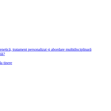
netică, tratament personalizat și abordare multidisciplinară
ulă?
la tinere