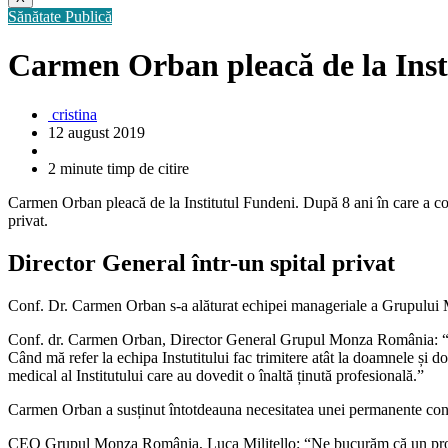
Sănătate Publică
Carmen Orban pleacă de la Inst
cristina
12 august 2019
2 minute timp de citire
Carmen Orban pleacă de la Institutul Fundeni. După 8 ani în care a con
privat.
Director General într-un spital privat
Conf. Dr. Carmen Orban s-a alăturat echipei manageriale a Grupului 
Conf. dr. Carmen Orban, Director General Grupul Monza România: “Mulț
Când mă refer la echipa Instutitului fac trimitere atât la doamnele și do
medical al Institutului care au dovedit o înaltă ținută profesională.”
Carmen Orban a susținut întotdeauna necesitatea unei permanente conlucr
CEO Grupul Monza România, Luca Militello: “Ne bucurăm că un profesio