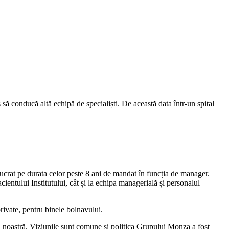
ă conducă altă echipă de specialiști. De această data într-un spital
rat pe durata celor peste 8 ani de mandat în funcția de manager.
cientului Institutului, cât și la echipa managerială și personalul
rivate, pentru binele bolnavului.
noastră. Viziunile sunt comune și politica Grupului Monza a fost