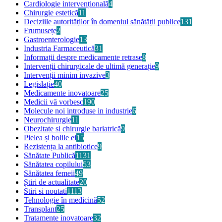
Cardiologie intervențională
4
Chirurgie estetică
11
Deciziile autorităților în domeniul sănătății publice
131
Frumusețe
2
Gastroenterologie
13
Industria Farmaceutică
31
Informații despre medicamente retrase
8
Intervenții chirurgicale de ultimă generație
9
Intervenții minim invazive
3
Legislație
40
Medicamente inovatoare
25
Medicii vă vorbesc
190
Molecule noi introduse in industrie
6
Neurochirurgie
11
Obezitate si chirurgie bariatrică
9
Pielea și bolile ei
15
Rezistența la antibiotice
9
Sănătate Publică
1131
Sănătatea copilului
53
Sănătatea femeii
49
Știri de actualitate
20
Stiri si noutati
1113
Tehnologie în medicină
52
Transplant
25
Tratamente inovatoare
32