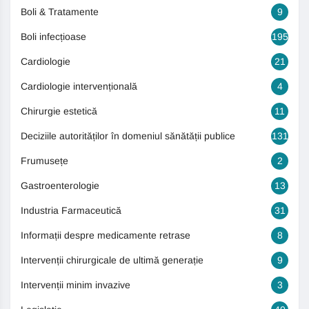
Boli & Tratamente
9
Boli infecțioase
195
Cardiologie
21
Cardiologie intervențională
4
Chirurgie estetică
11
Deciziile autorităților în domeniul sănătății publice
131
Frumusețe
2
Gastroenterologie
13
Industria Farmaceutică
31
Informații despre medicamente retrase
8
Intervenții chirurgicale de ultimă generație
9
Intervenții minim invazive
3