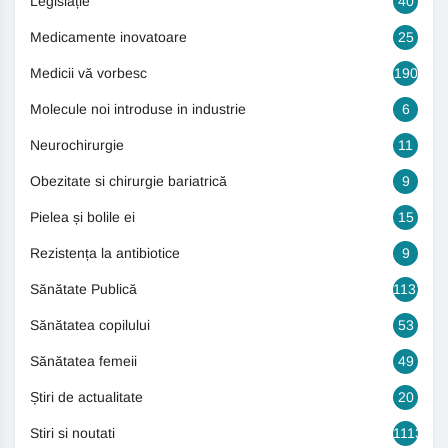
Legislație
40
Medicamente inovatoare
25
Medicii vă vorbesc
190
Molecule noi introduse in industrie
6
Neurochirurgie
11
Obezitate si chirurgie bariatrică
9
Pielea și bolile ei
15
Rezistența la antibiotice
9
Sănătate Publică
1131
Sănătatea copilului
53
Sănătatea femeii
49
Știri de actualitate
20
Stiri si noutati
1113