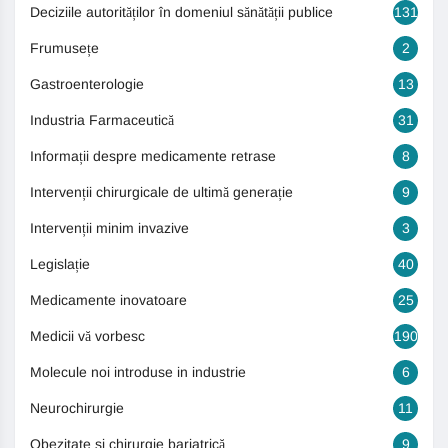
Deciziile autorităților în domeniul sănătății publice
131
Frumusețe
2
Gastroenterologie
13
Industria Farmaceutică
31
Informații despre medicamente retrase
8
Intervenții chirurgicale de ultimă generație
9
Intervenții minim invazive
3
Legislație
40
Medicamente inovatoare
25
Medicii vă vorbesc
190
Molecule noi introduse in industrie
6
Neurochirurgie
11
Obezitate si chirurgie bariatrică
9