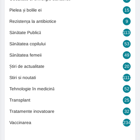
Pielea și bolile ei
15
Rezistența la antibiotice
9
Sănătate Publică
1131
Sănătatea copilului
53
Sănătatea femeii
49
Știri de actualitate
20
Stiri si noutati
1113
Tehnologie în medicină
52
Transplant
25
Tratamente inovatoare
32
Vaccinarea
234