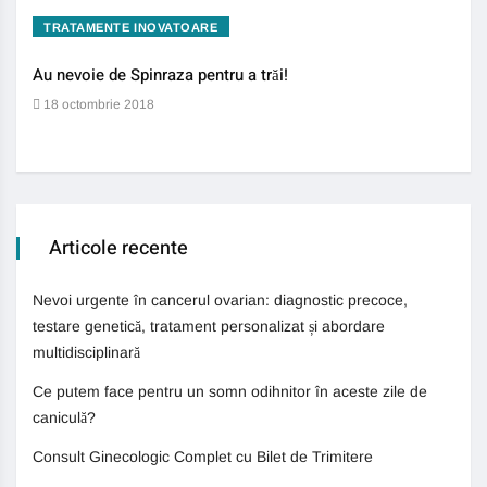
TRATAMENTE INOVATOARE
BO
Au nevoie de Spinraza pentru a trăi!
Gene
auti
18 octombrie 2018
13 
Articole recente
Nevoi urgente în cancerul ovarian: diagnostic precoce,
testare genetică, tratament personalizat și abordare
multidisciplinară
Ce putem face pentru un somn odihnitor în aceste zile de
caniculă?
Consult Ginecologic Complet cu Bilet de Trimitere