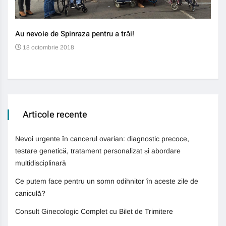
Au nevoie de Spinraza pentru a trăi!
Gene
auti
18 octombrie 2018
13
Articole recente
Nevoi urgente în cancerul ovarian: diagnostic precoce,
testare genetică, tratament personalizat și abordare
multidisciplinară
Ce putem face pentru un somn odihnitor în aceste zile de
caniculă?
Consult Ginecologic Complet cu Bilet de Trimitere