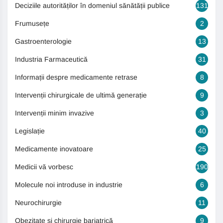
Deciziile autorităților în domeniul sănătății publice
131
Frumusețe
2
Gastroenterologie
13
Industria Farmaceutică
31
Informații despre medicamente retrase
8
Intervenții chirurgicale de ultimă generație
9
Intervenții minim invazive
3
Legislație
40
Medicamente inovatoare
25
Medicii vă vorbesc
190
Molecule noi introduse in industrie
6
Neurochirurgie
11
Obezitate si chirurgie bariatrică
9