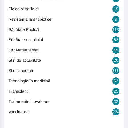
Pielea și bolile ei
15
Rezistența la antibiotice
9
Sănătate Publică
1131
Sănătatea copilului
53
Sănătatea femeii
49
Știri de actualitate
20
Stiri si noutati
1113
Tehnologie în medicină
52
Transplant
25
Tratamente inovatoare
32
Vaccinarea
234