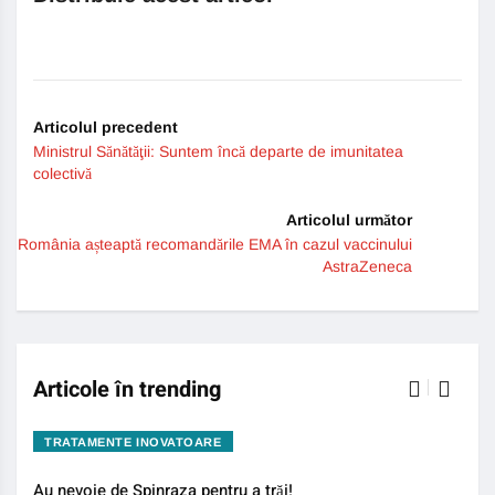
Articolul precedent
Ministrul Sănătăţii: Suntem încă departe de imunitatea
colectivă
Articolul următor
România așteaptă recomandările EMA în cazul vaccinului
AstraZeneca
Articole în trending
TRATAMENTE INOVATOARE
BO
Au nevoie de Spinraza pentru a trăi!
Gene