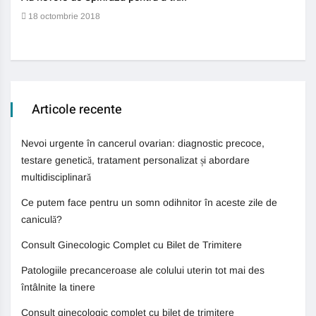
auti
18 octombrie 2018
13 
Articole recente
Nevoi urgente în cancerul ovarian: diagnostic precoce,
testare genetică, tratament personalizat și abordare
multidisciplinară
Ce putem face pentru un somn odihnitor în aceste zile de
caniculă?
Consult Ginecologic Complet cu Bilet de Trimitere
Patologiile precanceroase ale colului uterin tot mai des
întâlnite la tinere
Consult ginecologic complet cu bilet de trimitere