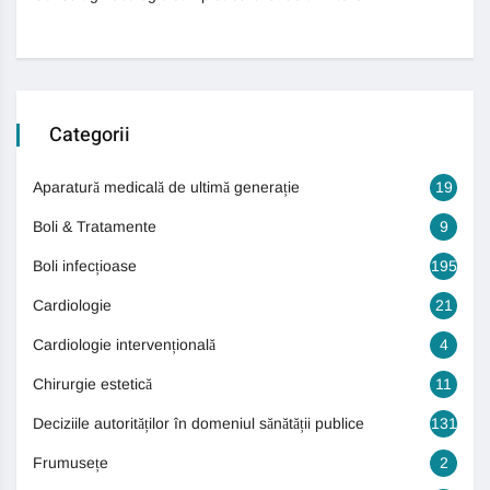
Categorii
Aparatură medicală de ultimă generație
19
Boli & Tratamente
9
Boli infecțioase
195
Cardiologie
21
Cardiologie intervențională
4
Chirurgie estetică
11
Deciziile autorităților în domeniul sănătății publice
131
Frumusețe
2