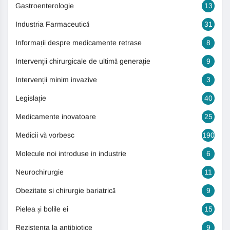
Gastroenterologie
13
Industria Farmaceutică
31
Informații despre medicamente retrase
8
Intervenții chirurgicale de ultimă generație
9
Intervenții minim invazive
3
Legislație
40
Medicamente inovatoare
25
Medicii vă vorbesc
190
Molecule noi introduse in industrie
6
Neurochirurgie
11
Obezitate si chirurgie bariatrică
9
Pielea și bolile ei
15
Rezistența la antibiotice
9