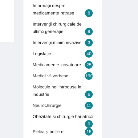
Informații despre
BOLI & TRATAMENTE
medicamente retrase
8
Generația autismului! Numărul copiilor care suferă de autism s-a tr
Intervenții chirurgicale de
13 septembrie 2018
ultimă generație
9
Intervenții minim invazive
3
Legislație
40
Medicamente inovatoare
25
Medicii vă vorbesc
190
Molecule noi introduse in
industrie
6
Neurochirurgie
11
Obezitate si chirurgie bariatrică
9
Pielea și bolile ei
15