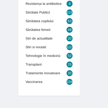
Rezistența la antibiotice
9
Sănătate Publică
1131
Sănătatea copilului
53
Sănătatea femeii
49
Știri de actualitate
20
Stiri si noutati
1113
Tehnologie în medicină
52
Transplant
25
Tratamente inovatoare
32
Vaccinarea
234