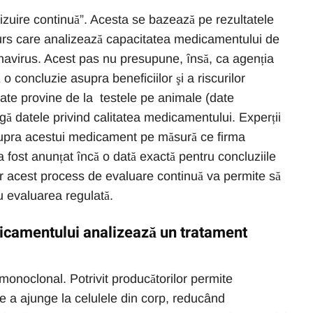
izuire continuă”. Acesta se bazează pe rezultatele
curs care analizează capacitatea medicamentului de
navirus. Acest pas nu presupune, însă, ca agenția
 concluzie asupra beneficiilor şi a riscurilor
ate provine de la testele pe animale (date
ângă datele privind calitatea medicamentului. Experții
supra acestui medicament pe măsură ce firma
 fost anunțat încă o dată exactă pentru concluziile
 acest process de evaluare continuă va permite să
u evaluarea regulată.
camentului analizează un tratament
onoclonal. Potrivit producătorilor permite
de a ajunge la celulele din corp, reducând