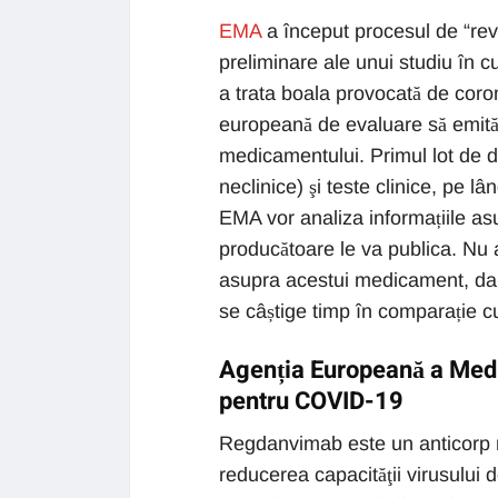
EMA
a început procesul de “rev
preliminare ale unui studiu în 
a trata boala provocată de coro
europeană de evaluare să emită o
medicamentului. Primul lot de d
neclinice) şi teste clinice, pe l
EMA vor analiza informațiile a
producătoare le va publica. Nu a
asupra acestui medicament, dar
se câștige timp în comparație c
Agenția Europeană a Medi
pentru COVID-19
Regdanvimab este un anticorp m
reducerea capacităţii virusului 