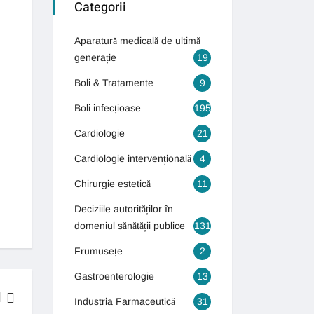
Categorii
Aparatură medicală de ultimă
generație
19
Boli & Tratamente
9
Boli infecțioase
195
Cardiologie
21
Cardiologie intervențională
4
Chirurgie estetică
11
Deciziile autorităților în
domeniul sănătății publice
131
Frumusețe
2
Gastroenterologie
13
Industria Farmaceutică
31