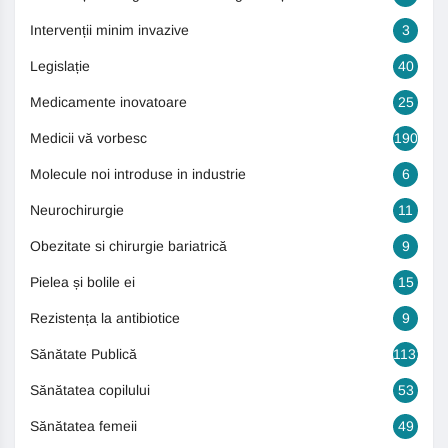
Intervenții minim invazive
3
Legislație
40
Medicamente inovatoare
25
Medicii vă vorbesc
190
Molecule noi introduse in industrie
6
Neurochirurgie
11
Obezitate si chirurgie bariatrică
9
Pielea și bolile ei
15
Rezistența la antibiotice
9
Sănătate Publică
1131
Sănătatea copilului
53
Sănătatea femeii
49