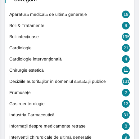
Aparatură medicală de ultimă generație
19
Boli & Tratamente
9
Boli infecțioase
195
Cardiologie
21
Cardiologie intervențională
4
Chirurgie estetică
11
Deciziile autorităților în domeniul sănătății publice
131
Frumusețe
2
Gastroenterologie
13
Industria Farmaceutică
31
Informații despre medicamente retrase
8
Intervenții chirurgicale de ultimă generație
9