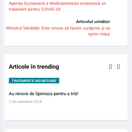
Agenția Europeană a Medicamentului analizează un
tratament pentru COVID-19
Articolul următor
Ministrul Sănătății: Este nevoie să facem curăţenie şi să
oprim risipa
Articole în trending
TRATAMENTE INOVATOARE
BO
Au nevoie de Spinraza pentru a trăi!
Gene
auti
18 octombrie 2018
13 