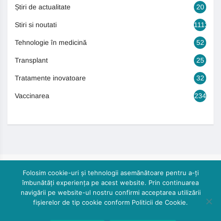
Știri de actualitate
20
Stiri si noutati
1113
Tehnologie în medicină
52
Transplant
25
Tratamente inovatoare
32
Vaccinarea
234
Folosim cookie-uri și tehnologii asemănătoare pentru a-ți
îmbunătăți experiența pe acest website. Prin continuarea
navigării pe website-ul nostru confirmi acceptarea utilizării
fișierelor de tip cookie conform Politicii de Cookie.
© 2024, Cautasanatate.ro by DoctorPR. All rights reserved