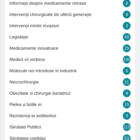
Informații despre medicamente retrase
8
Intervenții chirurgicale de ultimă generație
9
Intervenții minim invazive
3
Legislație
40
Medicamente inovatoare
25
Medicii vă vorbesc
190
Molecule noi introduse in industrie
6
Neurochirurgie
11
Obezitate si chirurgie bariatrică
9
Pielea și bolile ei
15
Rezistența la antibiotice
9
Sănătate Publică
1131
Sănătatea copilului
53