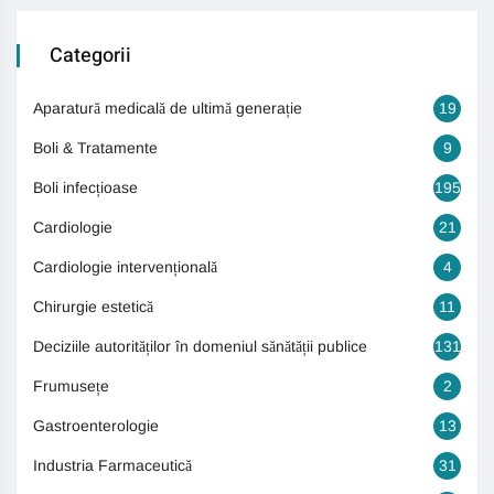
Categorii
Aparatură medicală de ultimă generație
19
Boli & Tratamente
9
Boli infecțioase
195
Cardiologie
21
Cardiologie intervențională
4
Chirurgie estetică
11
Deciziile autorităților în domeniul sănătății publice
131
Frumusețe
2
Gastroenterologie
13
Industria Farmaceutică
31