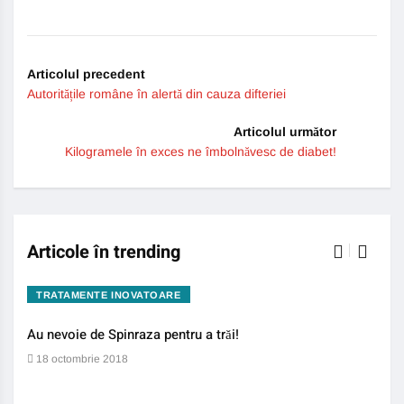
Articolul precedent
Autoritățile române în alertă din cauza difteriei
Articolul următor
Kilogramele în exces ne îmbolnăvesc de diabet!
Articole în trending
TRATAMENTE INOVATOARE
BO
Au nevoie de Spinraza pentru a trăi!
Gene
auti
18 octombrie 2018
13 