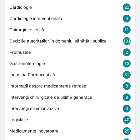
Cardiologie
21
Cardiologie intervențională
4
Chirurgie estetică
11
Deciziile autorităților în domeniul sănătății publice
131
Frumusețe
2
Gastroenterologie
13
Industria Farmaceutică
31
Informații despre medicamente retrase
8
Intervenții chirurgicale de ultimă generație
9
Intervenții minim invazive
3
Legislație
40
Medicamente inovatoare
25