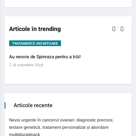
Articole în trending
TRATAMENTE INOVATOARE
BO
Au nevoie de Spinraza pentru a trăi!
Gene
auti
18 octombrie 2018
13 
Articole recente
Nevoi urgente în cancerul ovarian: diagnostic precoce,
testare genetică, tratament personalizat și abordare
multidisciplinară