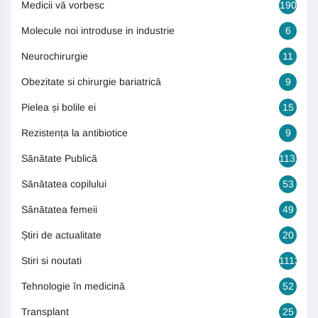
Medicii vă vorbesc
190
Molecule noi introduse in industrie
6
Neurochirurgie
11
Obezitate si chirurgie bariatrică
9
Pielea și bolile ei
15
Rezistența la antibiotice
9
Sănătate Publică
1131
Sănătatea copilului
53
Sănătatea femeii
49
Știri de actualitate
20
Stiri si noutati
1113
Tehnologie în medicină
52
Transplant
25