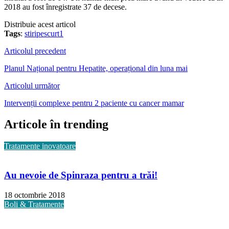
2018 au fost înregistrate 37 de decese.
Distribuie acest articol
Tags
:
stiripescurt1
Articolul precedent
Planul Național pentru Hepatite, operațional din luna mai
Articolul următor
Intervenții complexe pentru 2 paciente cu cancer mamar
Articole în trending
Tratamente inovatoare
Au nevoie de Spinraza pentru a trăi!
18 octombrie 2018
Boli & Tratamente