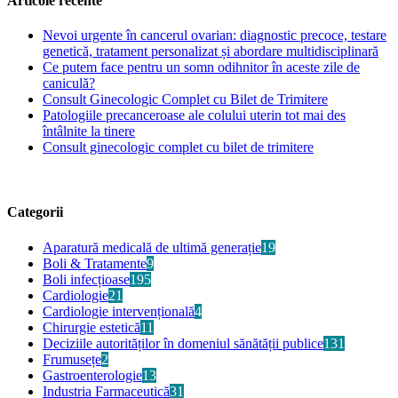
Articole recente
Nevoi urgente în cancerul ovarian: diagnostic precoce, testare
genetică, tratament personalizat și abordare multidisciplinară
Ce putem face pentru un somn odihnitor în aceste zile de
caniculă?
Consult Ginecologic Complet cu Bilet de Trimitere
Patologiile precanceroase ale colului uterin tot mai des
întâlnite la tinere
Consult ginecologic complet cu bilet de trimitere
Categorii
Aparatură medicală de ultimă generație
19
Boli & Tratamente
9
Boli infecțioase
195
Cardiologie
21
Cardiologie intervențională
4
Chirurgie estetică
11
Deciziile autorităților în domeniul sănătății publice
131
Frumusețe
2
Gastroenterologie
13
Industria Farmaceutică
31