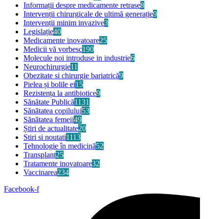
Informații despre medicamente retrase
8
Intervenții chirurgicale de ultimă generație
9
Intervenții minim invazive
3
Legislație
40
Medicamente inovatoare
25
Medicii vă vorbesc
190
Molecule noi introduse in industrie
6
Neurochirurgie
11
Obezitate si chirurgie bariatrică
9
Pielea și bolile ei
15
Rezistența la antibiotice
9
Sănătate Publică
1131
Sănătatea copilului
53
Sănătatea femeii
49
Știri de actualitate
20
Stiri si noutati
1113
Tehnologie în medicină
52
Transplant
25
Tratamente inovatoare
32
Vaccinarea
234
Facebook-f