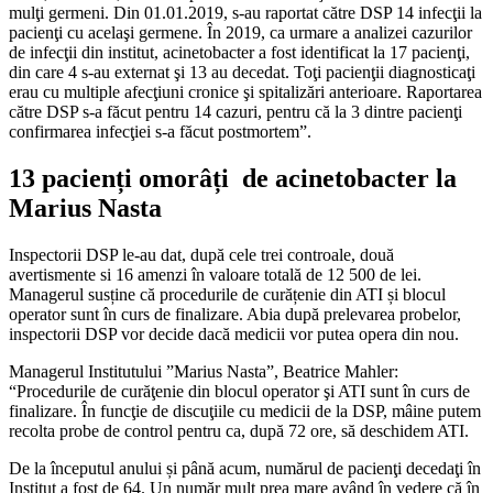
mulţi germeni. Din 01.01.2019, s-au raportat către DSP 14 infecţii la
pacienţi cu acelaşi germene. În 2019, ca urmare a analizei cazurilor
de infecţii din institut, acinetobacter a fost identificat la 17 pacienţi,
din care 4 s-au externat şi 13 au decedat. Toţi pacienţii diagnosticaţi
erau cu multiple afecţiuni cronice şi spitalizări anterioare. Raportarea
către DSP s-a făcut pentru 14 cazuri, pentru că la 3 dintre pacienţi
confirmarea infecţiei s-a făcut postmortem”.
13 pacienți omorâți de acinetobacter la
Marius Nasta
Inspectorii DSP le-au dat, după cele trei controale, două
avertismente si 16 amenzi în valoare totală de 12 500 de lei.
Managerul susține că procedurile de curățenie din ATI și blocul
operator sunt în curs de finalizare. Abia după prelevarea probelor,
inspectorii DSP vor decide dacă medicii vor putea opera din nou.
Managerul Institutului ”Marius Nasta”, Beatrice Mahler:
“Procedurile de curăţenie din blocul operator şi ATI sunt în curs de
finalizare. În funcţie de discuţiile cu medicii de la DSP, mâine putem
recolta probe de control pentru ca, după 72 ore, să deschidem ATI.
De la începutul anului și până acum, numărul de pacienţi decedaţi în
Institut a fost de 64. Un număr mult prea mare având în vedere că în