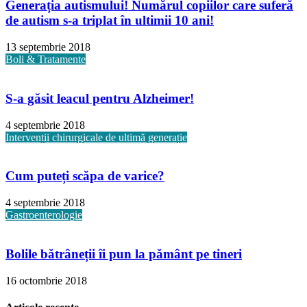
Generația autismului! Numărul copiilor care suferă
de autism s-a triplat în ultimii 10 ani!
13 septembrie 2018
Boli & Tratamente
S-a găsit leacul pentru Alzheimer!
4 septembrie 2018
Intervenții chirurgicale de ultimă generație
Cum puteți scăpa de varice?
4 septembrie 2018
Gastroenterologie
Bolile bătrâneții îi pun la pământ pe tineri
16 octombrie 2018