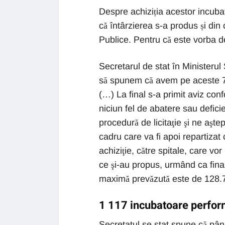
Despre achiziția acestor incuba
că întârzierea s-a produs și din 
Publice. Pentru că este vorba d
Secretarul de stat în Ministerul
să spunem că avem pe aceste 7 l
(…) La final s-a primit aviz con
niciun fel de abatere sau defic
procedură de licitaţie şi ne aşt
cadru care va fi apoi repartizat
achiziţie, către spitale, care vo
ce şi-au propus, urmând ca finan
maximă prevăzută este de 128.75
1 117 incubatoare perform
Secretatul se stat spune că până