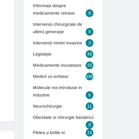
Informații despre
medicamente retrase
8
Intervenții chirurgicale de
ultimă generație
9
Intervenții minim invazive
3
Legislație
40
Medicamente inovatoare
25
Medicii vă vorbesc
190
Molecule noi introduse in
industrie
6
Neurochirurgie
11
Obezitate si chirurgie bariatrică
9
Pielea și bolile ei
15