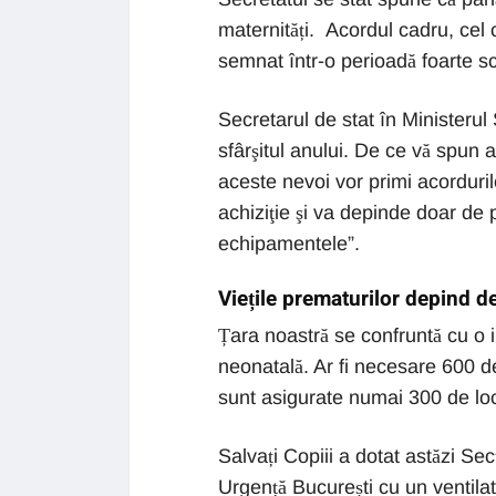
maternități. Acordul cadru, cel 
semnat într-o perioadă foarte sc
Secretarul de stat în Ministerul
sfârşitul anului. De ce vă spun 
aceste nevoi vor primi acorduri
achiziţie şi va depinde doar de po
echipamentele”.
Viețile prematurilor depind 
Țara noastră se confruntă cu o i
neonatală. Ar fi necesare 600 de 
sunt asigurate numai 300 de loc
Salvați Copiii a dotat astăzi Se
Urgență București cu un ventilat