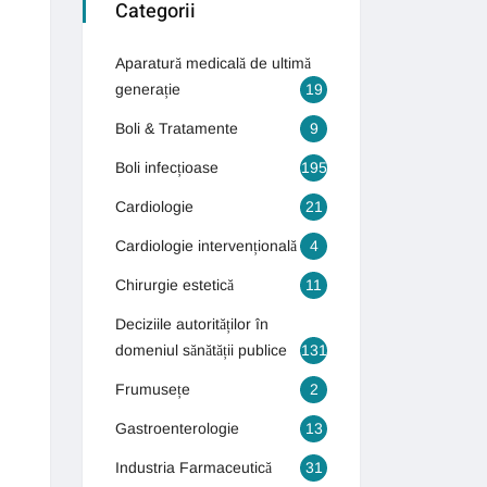
Categorii
Aparatură medicală de ultimă
generație
19
Boli & Tratamente
9
Boli infecțioase
195
Cardiologie
21
Cardiologie intervențională
4
Chirurgie estetică
11
Deciziile autorităților în
domeniul sănătății publice
131
Frumusețe
2
Gastroenterologie
13
Industria Farmaceutică
31