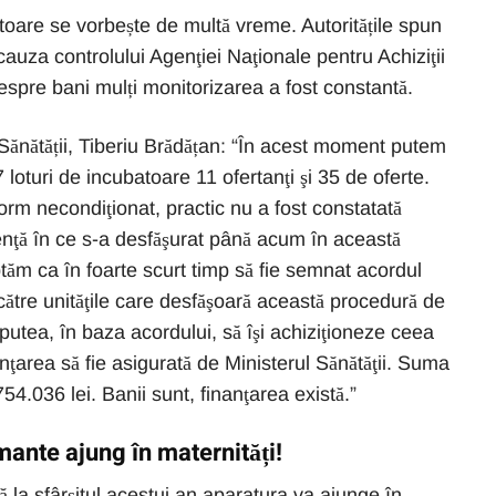
toare se vorbește de multă vreme. Autoritățile spun
cauza controlului Agenţiei Naţionale pentru Achiziţii
espre bani mulți monitorizarea a fost constantă.
 Sănătății, Tiberiu Brădățan: “În acest moment putem
oturi de incubatoare 11 ofertanţi şi 35 de oferte.
form necondiţionat, practic nu a fost constatată
ienţă în ce s-a desfăşurat până acum în această
eptăm ca în foarte scurt timp să fie semnat acordul
 către unităţile care desfăşoară această procedură de
r putea, în baza acordului, să îşi achiziţioneze ceea
ţarea să fie asigurată de Ministerul Sănătăţii. Suma
4.036 lei. Banii sunt, finanţarea există.”
ante ajung în maternități!
 la sfârșitul acestui an aparatura va ajunge în