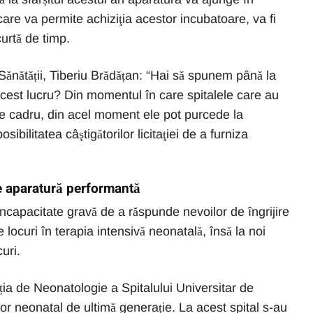
care va permite achiziţia acestor incubatoare, va fi
urtă de timp.
 Sănătății, Tiberiu Brădățan: “Hai să spunem până la
acest lucru? Din momentul în care spitalele care au
le cadru, din acel moment ele pot purcede la
sibilitatea câştigătorilor licitaţiei de a furniza
de aparatură performantă
ncapacitate gravă de a răspunde nevoilor de îngrijire
locuri în terapia intensivă neonatală, însă la noi
uri.
cția de Neonatologie a Spitalului Universitar de
or neonatal de ultimă generație. La acest spital s-au