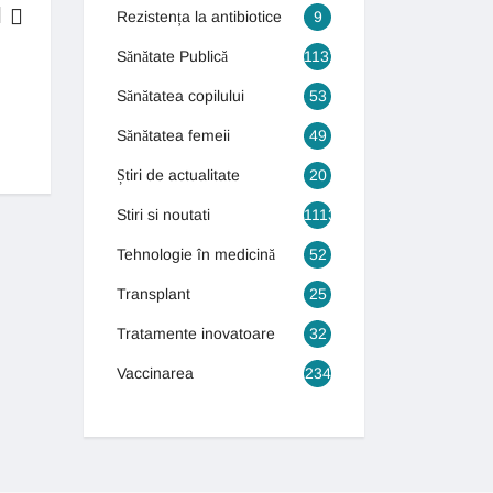
Rezistența la antibiotice
9
Sănătate Publică
1131
BOLI & TRATAMENTE
Sănătatea copilului
53
Generația autismului! Numărul copiilor care suferă de autism s-a tr
Sănătatea femeii
49
13 septembrie 2018
Știri de actualitate
20
Stiri si noutati
1113
Tehnologie în medicină
52
Transplant
25
Tratamente inovatoare
32
Vaccinarea
234