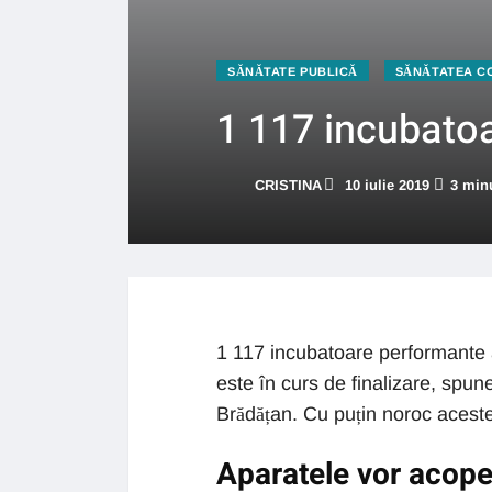
SĂNĂTATE PUBLICĂ
SĂNĂTATEA CO
1 117 incubatoa
CRISTINA
10 iulie 2019
3 minu
1 117 incubatoare performante a
este în curs de finalizare, spune
Brădățan. Cu puțin noroc acestea
Aparatele vor acoper