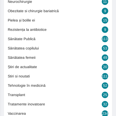
Neurochirurgie
11
Obezitate si chirurgie bariatrică
9
Pielea și bolile ei
15
Rezistența la antibiotice
9
Sănătate Publică
1131
Sănătatea copilului
53
Sănătatea femeii
49
Știri de actualitate
20
Stiri si noutati
1113
Tehnologie în medicină
52
Transplant
25
Tratamente inovatoare
32
Vaccinarea
234