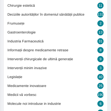
Chirurgie estetică
11
Deciziile autorităților în domeniul sănătății publice
131
Frumusețe
2
Gastroenterologie
13
Industria Farmaceutică
31
Informații despre medicamente retrase
8
Intervenții chirurgicale de ultimă generație
9
Intervenții minim invazive
3
Legislație
40
Medicamente inovatoare
25
Medicii vă vorbesc
190
Molecule noi introduse in industrie
6