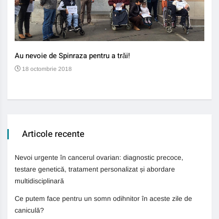
Au nevoie de Spinraza pentru a trăi!
Gene
auti
18 octombrie 2018
13
Articole recente
Nevoi urgente în cancerul ovarian: diagnostic precoce,
testare genetică, tratament personalizat și abordare
multidisciplinară
Ce putem face pentru un somn odihnitor în aceste zile de
caniculă?