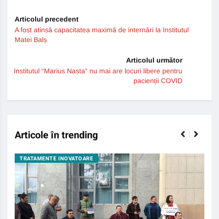
Articolul precedent
A fost atinsă capacitatea maximă de internări la Institutul
Matei Balș
Articolul următor
Institutul “Marius Nasta” nu mai are locuri libere pentru
pacienții COVID
Articole în trending
TRATAMENTE INOVATOARE
BO