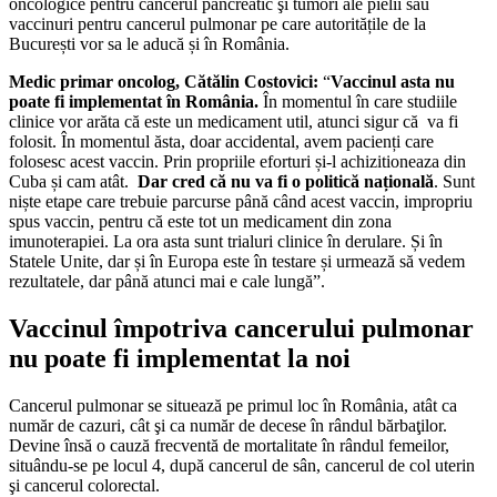
oncologice pentru cancerul pancreatic şi tumori ale pielii sau
vaccinuri pentru cancerul pulmonar pe care autoritățile de la
București vor sa le aducă și în România.
Medic primar oncolog, Cătălin Costovici:
“
Vaccinul asta nu
poate fi implementat în România.
În momentul în care studiile
clinice vor arăta că este un medicament util, atunci sigur că va fi
folosit. În momentul ăsta, doar accidental, avem pacienți care
folosesc acest vaccin. Prin propriile eforturi și-l achizitioneaza din
Cuba și cam atât.
Dar cred că nu va fi o politică națională
. Sunt
niște etape care trebuie parcurse până când acest vaccin, impropriu
spus vaccin, pentru că este tot un medicament din zona
imunoterapiei. La ora asta sunt trialuri clinice în derulare. Și în
Statele Unite, dar și în Europa este în testare și urmează să vedem
rezultatele, dar până atunci mai e cale lungă”.
Vaccinul împotriva cancerului pulmonar
nu poate fi implementat la noi
Cancerul pulmonar se situează pe primul loc în România, atât ca
număr de cazuri, cât şi ca număr de decese în rândul bărbaţilor.
Devine însă o cauză frecventă de mortalitate în rândul femeilor,
situându-se pe locul 4, după cancerul de sân, cancerul de col uterin
şi cancerul colorectal.