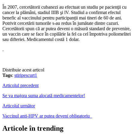
În 2007, cercetătorii cubanezi au efectuat un studiu pe pacienţii cu
cancer la plămâni, stadiul IIIB şi lV. Studiul a confirmat efectul
benefic al vaccinului pentru participanții mai tineri de 60 de ani.
Potrivit cercetării tumorile s-au redus în jumătate dintre cazuri.
Cercetătorii spun că ar putea deveni o măsură standard de prevenire,
un vaccin care se face în copilărie la fel ca cel împotriva poliomelitei
sau difteriei. Medicamentul costă 1 dolar.
.
Distribuie acest articol
Tags
:
stiripescurt1
Articolul precedent
Se va majora suma alocată medicamentelor!
Articolul următor
Vaccinul anti-HPV ar putea deveni obligatoriu
Articole în trending