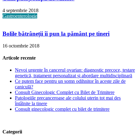
4 septembrie 2018
Gastroenterologie
Bolile bătrâneții îi pun la pământ pe tineri
16 octombrie 2018
Articole recente
Nevoi urgente în cancerul ovarian: diagnostic precoce, testare
genetică, tratament personalizat și abordare multidisciplinară
Ce putem face pentru un somn odihnitor în aceste zile de
caniculă?
Consult Ginecologic Complet cu Bilet de Trimitere
Patologiile precanceroase ale colului uterin tot mai des
întâlnite la tinere
Consult ginecologic complet cu bilet de trimitere
Categorii