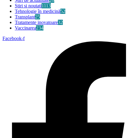
Știri de actualitate
20
Stiri si noutati
1113
Tehnologie în medicină
52
Transplant
25
Tratamente inovatoare
32
Vaccinarea
234
Facebook-f