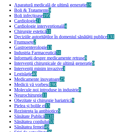
Aparatură medicală de ultimă generație
19
Boli & Tratamente
9
Boli infecțioase
195
Cardiologie
21
Cardiologie intervențională
4
Chirurgie estetică
11
Deciziile autorităților în domeniul sănătății publice
131
Frumusețe
2
Gastroenterologie
13
Industria Farmaceutică
31
Informații despre medicamente retrase
8
Intervenții chirurgicale de ultimă generație
9
Intervenții minim invazive
3
Legislație
40
Medicamente inovatoare
25
Medicii vă vorbesc
190
Molecule noi introduse in industrie
6
Neurochirurgie
11
Obezitate si chirurgie bariatrică
9
Pielea și bolile ei
15
Rezistența la antibiotice
9
Sănătate Publică
1131
Sănătatea copilului
53
Sănătatea femeii
49