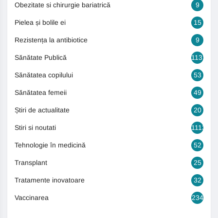
Obezitate si chirurgie bariatrică
9
Pielea și bolile ei
15
Rezistența la antibiotice
9
Sănătate Publică
1131
Sănătatea copilului
53
Sănătatea femeii
49
Știri de actualitate
20
Stiri si noutati
1113
Tehnologie în medicină
52
Transplant
25
Tratamente inovatoare
32
Vaccinarea
234