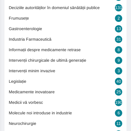
Deciziile autorităților în domeniul sănătății publice
131
Frumusețe
2
Gastroenterologie
13
Industria Farmaceutică
31
Informații despre medicamente retrase
8
Intervenții chirurgicale de ultimă generație
9
Intervenții minim invazive
3
Legislație
40
Medicamente inovatoare
25
Medicii vă vorbesc
190
Molecule noi introduse in industrie
6
Neurochirurgie
11