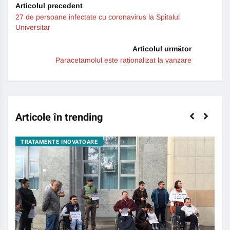
Articolul precedent
27 de persoane infectate cu coronavirus la Spitalul
Universitar
Articolul următor
Paracetamolul este raționalizat la vanzare
Articole în trending
TRATAMENTE INOVATOARE
BO