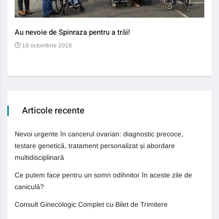
Au nevoie de Spinraza pentru a trăi!
Gene
auti
18 octombrie 2018
13
Articole recente
Nevoi urgente în cancerul ovarian: diagnostic precoce,
testare genetică, tratament personalizat și abordare
multidisciplinară
Ce putem face pentru un somn odihnitor în aceste zile de
caniculă?
Consult Ginecologic Complet cu Bilet de Trimitere