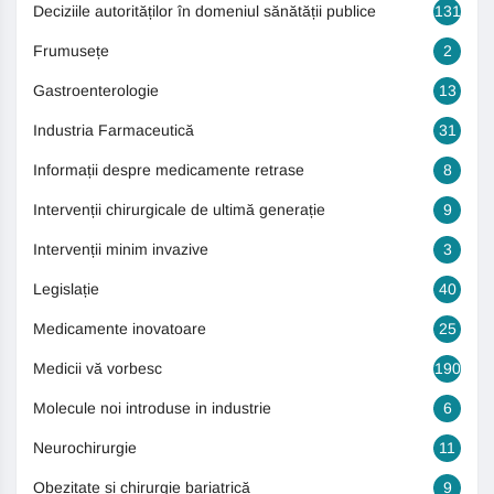
Deciziile autorităților în domeniul sănătății publice
131
Frumusețe
2
Gastroenterologie
13
Industria Farmaceutică
31
Informații despre medicamente retrase
8
Intervenții chirurgicale de ultimă generație
9
Intervenții minim invazive
3
Legislație
40
Medicamente inovatoare
25
Medicii vă vorbesc
190
Molecule noi introduse in industrie
6
Neurochirurgie
11
Obezitate si chirurgie bariatrică
9