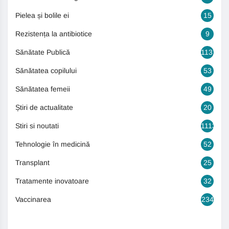
Pielea și bolile ei
15
Rezistența la antibiotice
9
Sănătate Publică
1131
Sănătatea copilului
53
Sănătatea femeii
49
Știri de actualitate
20
Stiri si noutati
1113
Tehnologie în medicină
52
Transplant
25
Tratamente inovatoare
32
Vaccinarea
234