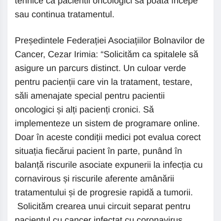
tehnice ca pacientii oncologici să poată începe
sau continua tratamentul.
Președintele Federației Asociațiilor Bolnavilor de
Cancer, Cezar Irimia: “Solicităm ca spitalele să
asigure un parcurs distinct. Un culoar verde
pentru pacienții care vin la tratament, testare,
săli amenajate special pentru pacientii
oncologici și alți pacienți cronici. Să
implementeze un sistem de programare online.
Doar în aceste condiții medici pot evalua corect
situația fiecărui pacient în parte, punând în
balanță riscurile asociate expunerii la infecția cu
cornavirous și riscurile aferente amânării
tratamentului și de progresie rapidă a tumorii.
Solicităm crearea unui circuit separat pentru
pacientul cu cancer infectat cu coronavirus,