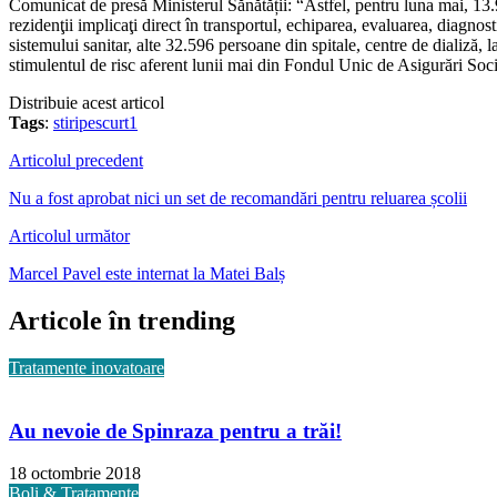
Comunicat de presă Ministerul Sănătății: “Astfel, pentru luna mai, 13.96
rezidenţii implicaţi direct în transportul, echiparea, evaluarea, diagno
sistemului sanitar, alte 32.596 persoane din spitale, centre de dializă, l
stimulentul de risc aferent lunii mai din Fondul Unic de Asigurări Soc
Distribuie acest articol
Tags
:
stiripescurt1
Articolul precedent
Nu a fost aprobat nici un set de recomandări pentru reluarea școlii
Articolul următor
Marcel Pavel este internat la Matei Balș
Articole în trending
Tratamente inovatoare
Au nevoie de Spinraza pentru a trăi!
18 octombrie 2018
Boli & Tratamente