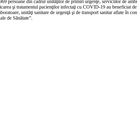
9 persoane din cadrul unităţilor de primiri urgenţe, serviciilor de ambul
sticarea şi tratamentul pacienţilor infectaţi cu COVID-19 au beneficiat d
aboratoare, unităţi sanitare de urgenţă şi de transport sanitar aflate în co
iale de Sănătate”.