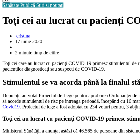
Sănătate Publică
Stiri si noutati
Toți cei au lucrat cu pacienți 
cristina
17 iunie 2020
2 minute timp de citire
Toți cei care au lucrat cu pacienți COVID-19 primesc stimulentul de ris
pacienților diagnosticați sau suspecți de COVID-19.
Stimulentul se va acorda până la finalul stă
Deputații au votat Proiectul de Lege pentru aprobarea Ordonanței de
să acorde stimulentul de risc pe întreaga perioadă, începând cu 16 martie
Covid19
. Proiectul de lege a fost adoptat cu 234 voturi pentru, 3 abț
Toți cei au lucrat cu pacienți COVID-19 primesc stimu
Ministerul Sănătății a anunțat astăzi că 46.565 de persoane din sistemul