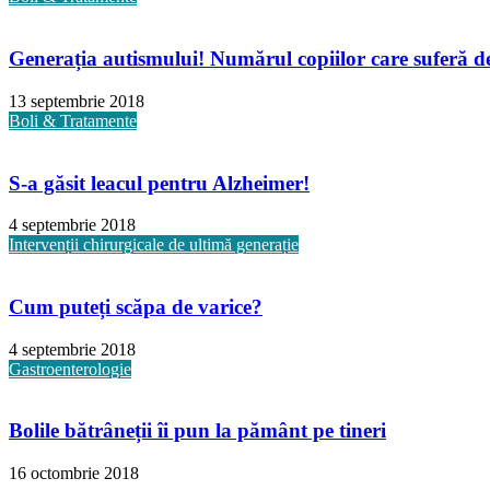
Generația autismului! Numărul copiilor care suferă de 
13 septembrie 2018
Boli & Tratamente
S-a găsit leacul pentru Alzheimer!
4 septembrie 2018
Intervenții chirurgicale de ultimă generație
Cum puteți scăpa de varice?
4 septembrie 2018
Gastroenterologie
Bolile bătrâneții îi pun la pământ pe tineri
16 octombrie 2018