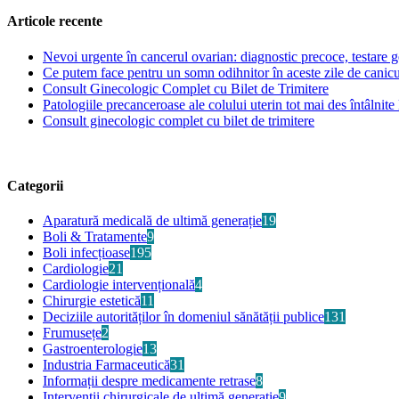
Articole recente
Nevoi urgente în cancerul ovarian: diagnostic precoce, testare ge
Ce putem face pentru un somn odihnitor în aceste zile de canic
Consult Ginecologic Complet cu Bilet de Trimitere
Patologiile precanceroase ale colului uterin tot mai des întâlnite 
Consult ginecologic complet cu bilet de trimitere
Categorii
Aparatură medicală de ultimă generație
19
Boli & Tratamente
9
Boli infecțioase
195
Cardiologie
21
Cardiologie intervențională
4
Chirurgie estetică
11
Deciziile autorităților în domeniul sănătății publice
131
Frumusețe
2
Gastroenterologie
13
Industria Farmaceutică
31
Informații despre medicamente retrase
8
Intervenții chirurgicale de ultimă generație
9