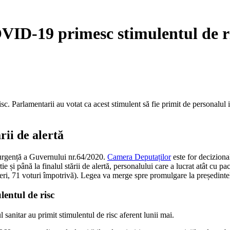
COVID-19 primesc stimulentul de r
c. Parlamentarii au votat ca acest stimulent să fie primit de personalul i
rii de alertă
 urgență a Guvernului nr.64/2020.
Camera Deputaților
este for decizional
 și până la finalul stării de alertă, personalului care a lucrat atât cu pa
ineri, 71 voturi împotrivă). Legea va merge spre promulgare la președint
lentul de risc
 sanitar au primit stimulentul de risc aferent lunii mai.