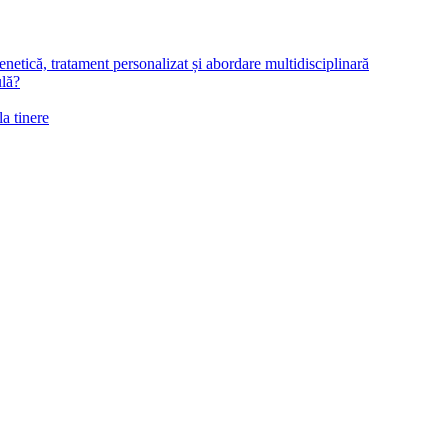
netică, tratament personalizat și abordare multidisciplinară
ulă?
la tinere