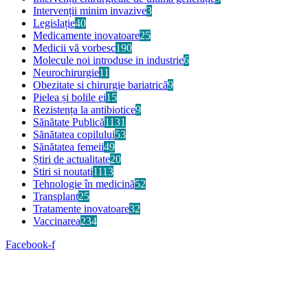
Intervenții minim invazive
3
Legislație
40
Medicamente inovatoare
25
Medicii vă vorbesc
190
Molecule noi introduse in industrie
6
Neurochirurgie
11
Obezitate si chirurgie bariatrică
9
Pielea și bolile ei
15
Rezistența la antibiotice
9
Sănătate Publică
1131
Sănătatea copilului
53
Sănătatea femeii
49
Știri de actualitate
20
Stiri si noutati
1113
Tehnologie în medicină
52
Transplant
25
Tratamente inovatoare
32
Vaccinarea
234
Facebook-f