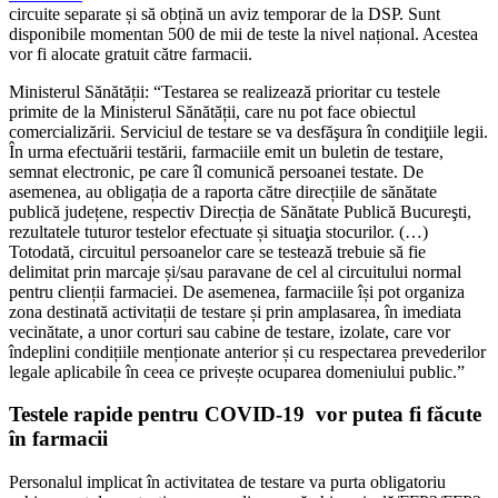
circuite separate și să obțină un aviz temporar de la DSP. Sunt
disponibile momentan 500 de mii de teste la nivel național. Acestea
vor fi alocate gratuit către farmacii.
Ministerul Sănătății: “Testarea se realizează prioritar cu testele
primite de la Ministerul Sănătății, care nu pot face obiectul
comercializării. Serviciul de testare se va desfăşura în condiţiile legii.
În urma efectuării testării, farmaciile emit un buletin de testare,
semnat electronic, pe care îl comunică persoanei testate. De
asemenea, au obligația de a raporta către direcțiile de sănătate
publică județene, respectiv Direcția de Sănătate Publică Bucureşti,
rezultatele tuturor testelor efectuate și situaţia stocurilor. (…)
Totodată, circuitul persoanelor care se testează trebuie să fie
delimitat prin marcaje și/sau paravane de cel al circuitului normal
pentru clienții farmaciei. De asemenea, farmaciile își pot organiza
zona destinată activitații de testare și prin amplasarea, în imediata
vecinătate, a unor corturi sau cabine de testare, izolate, care vor
îndeplini condițiile menționate anterior și cu respectarea prevederilor
legale aplicabile în ceea ce privește ocuparea domeniului public.”
Testele rapide pentru COVID-19 vor putea fi făcute
în farmacii
Personalul implicat în activitatea de testare va purta obligatoriu