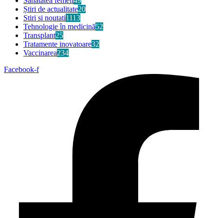
Sănătatea femeii
49
Știri de actualitate
20
Stiri si noutati
1113
Tehnologie în medicină
52
Transplant
25
Tratamente inovatoare
32
Vaccinarea
234
Facebook-f