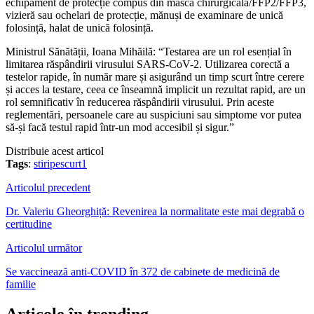
echipament de protecție compus din mască chirurgicală/FFP2/FFP3,
vizieră sau ochelari de protecție, mănuși de examinare de unică
folosință, halat de unică folosință.
Ministrul Sănătății, Ioana Mihăilă: “Testarea are un rol esențial în
limitarea răspândirii virusului SARS-CoV-2. Utilizarea corectă a
testelor rapide, în număr mare și asigurând un timp scurt între cerere
și acces la testare, ceea ce înseamnă implicit un rezultat rapid, are un
rol semnificativ în reducerea răspândirii virusului. Prin aceste
reglementări, persoanele care au suspiciuni sau simptome vor putea
să-și facă testul rapid într-un mod accesibil și sigur.”
Distribuie acest articol
Tags
:
stiripescurt1
Articolul precedent
Dr. Valeriu Gheorghiță: Revenirea la normalitate este mai degrabă o
certitudine
Articolul următor
Se vaccinează anti-COVID în 372 de cabinete de medicină de
familie