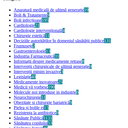
Aparatură medicală de ultimă generație
19
Boli & Tratamente
9
Boli infecțioase
195
Cardiologie
21
Cardiologie intervențională
4
Chirurgie estetică
11
Deciziile autorităților în domeniul sănătății publice
131
Frumusețe
2
Gastroenterologie
13
Industria Farmaceutică
31
Informații despre medicamente retrase
8
Intervenții chirurgicale de ultimă generație
9
Intervenții minim invazive
3
Legislație
40
Medicamente inovatoare
25
Medicii vă vorbesc
190
Molecule noi introduse in industrie
6
Neurochirurgie
11
Obezitate si chirurgie bariatrică
9
Pielea și bolile ei
15
Rezistența la antibiotice
9
Sănătate Publică
1131
Sănătatea copilului
53