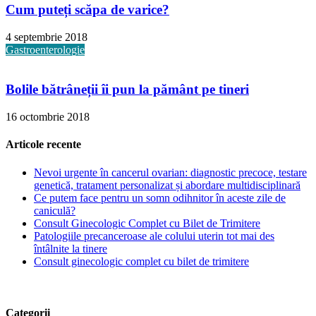
Cum puteți scăpa de varice?
4 septembrie 2018
Gastroenterologie
Bolile bătrâneții îi pun la pământ pe tineri
16 octombrie 2018
Articole recente
Nevoi urgente în cancerul ovarian: diagnostic precoce, testare
genetică, tratament personalizat și abordare multidisciplinară
Ce putem face pentru un somn odihnitor în aceste zile de
caniculă?
Consult Ginecologic Complet cu Bilet de Trimitere
Patologiile precanceroase ale colului uterin tot mai des
întâlnite la tinere
Consult ginecologic complet cu bilet de trimitere
Categorii