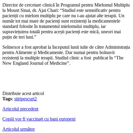
Director de cercetare clinică în Programul pentru Mielomul Multiplu
la Mount Sinai, dr. Ajai Chari: “Studiul este semnificativ pentru
pacienții cu mielom multiplu pe care nu i-au ajutat alte terapii. Un
număr tot mai mare de pacienți sunt rezistenți la medicamentele
standard folosite în tratamentul mielomului multiplu, iar
supraviețuirea totală pentru acești pacienți este mică, uneori mai
puțin de trei luni.”
Selinexor a fost aprobat la începutul lunii iulie de către Administrația
pentru Alimente și Medicamente. Dar numai pentru bolnavii
rezistenți la multiple terapii. Studiul clinic a fost publicat în “The
New England Journal of Medicine”.
Distribuie acest articol
Tags
:
stiripescurt2
Articolul precedent
Copiii vor fi vaccinați cu bani europeni
Articolul următor