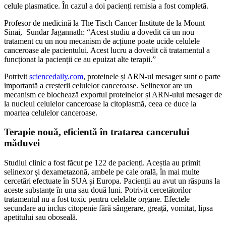
celule plasmatice. În cazul a doi pacienți remisia a fost completă.
Profesor de medicină la The Tisch Cancer Institute de la Mount
Sinai, Sundar Jagannath: “Acest studiu a dovedit că un nou
tratament cu un nou mecanism de acțiune poate ucide celulele
canceroase ale pacientului. Acest lucru a dovedit că tratamentul a
funcționat la pacienții ce au epuizat alte terapii.”
Potrivit
sciencedaily.com
, proteinele și ARN-ul mesager sunt o parte
importantă a creșterii celulelor canceroase. Selinexor are un
mecanism ce blochează exportul proteinelor și ARN-ului mesager de
la nucleul celulelor canceroase la citoplasmă, ceea ce duce la
moartea celulelor canceroase.
Terapie nouă, eficientă în tratarea cancerului
măduvei
Studiul clinic a fost făcut pe 122 de pacienți. Aceștia au primit
selinexor și dexametazonă, ambele pe cale orală, în mai multe
cercetări efectuate în SUA și Europa. Pacienții au avut un răspuns la
aceste substanțe în una sau două luni. Potrivit cercetătorilor
tratamentul nu a fost toxic pentru celelalte organe. Efectele
secundare au inclus citopenie fără sângerare, greață, vomitat, lipsa
apetitului sau oboseală.