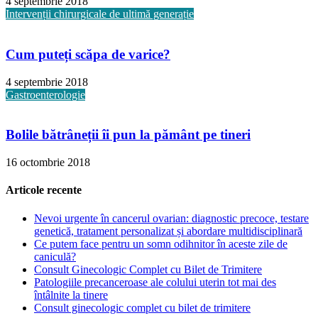
4 septembrie 2018
Intervenții chirurgicale de ultimă generație
Cum puteți scăpa de varice?
4 septembrie 2018
Gastroenterologie
Bolile bătrâneții îi pun la pământ pe tineri
16 octombrie 2018
Articole recente
Nevoi urgente în cancerul ovarian: diagnostic precoce, testare
genetică, tratament personalizat și abordare multidisciplinară
Ce putem face pentru un somn odihnitor în aceste zile de
caniculă?
Consult Ginecologic Complet cu Bilet de Trimitere
Patologiile precanceroase ale colului uterin tot mai des
întâlnite la tinere
Consult ginecologic complet cu bilet de trimitere