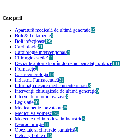
Categorii
Aparatură medicală de ultimă generație
19
Boli & Tratamente
9
Boli infecțioase
195
Cardiologie
21
Cardiologie intervențională
4
Chirurgie estetică
11
Deciziile autorităților în domeniul sănătății publice
131
Frumusețe
2
Gastroenterologie
13
Industria Farmaceutică
31
Informații despre medicamente retrase
8
Intervenții chirurgicale de ultimă generație
9
Intervenții minim invazive
3
Legislație
40
Medicamente inovatoare
25
Medicii vă vorbesc
190
Molecule noi introduse in industrie
6
Neurochirurgie
11
Obezitate si chirurgie bariatrică
9
Pielea și bolile ei
15