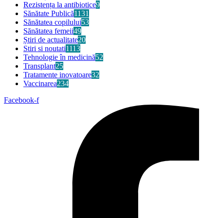
Rezistența la antibiotice
9
Sănătate Publică
1131
Sănătatea copilului
53
Sănătatea femeii
49
Știri de actualitate
20
Stiri si noutati
1113
Tehnologie în medicină
52
Transplant
25
Tratamente inovatoare
32
Vaccinarea
234
Facebook-f