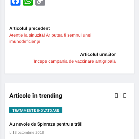
Facebook
WhatsApp
Copy
Link
Articolul precedent
Atenție la sinuzită! Ar putea fi semnul unei
imunodeficiențe
Articolul următor
Începe campania de vaccinare antigripală
Articole în trending
TRATAMENTE INOVATOARE
BO
Au nevoie de Spinraza pentru a trăi!
Gene
auti
18 octombrie 2018
13 