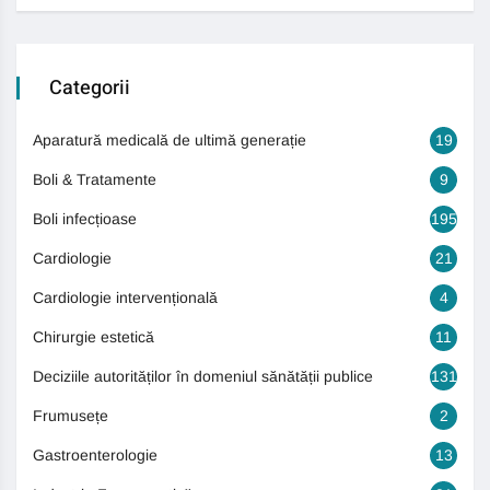
Categorii
Aparatură medicală de ultimă generație
19
Boli & Tratamente
9
Boli infecțioase
195
Cardiologie
21
Cardiologie intervențională
4
Chirurgie estetică
11
Deciziile autorităților în domeniul sănătății publice
131
Frumusețe
2
Gastroenterologie
13