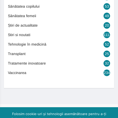
Sănătatea copilului
53
Sănătatea femeii
49
Știri de actualitate
20
Stiri si noutati
1113
Tehnologie în medicină
52
Transplant
25
Tratamente inovatoare
32
Vaccinarea
234
Folosim cookie-uri și tehnologii asemănătoare pentru a-ți