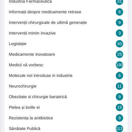
Industria Farmaceutică
31
Informații despre medicamente retrase
8
Intervenții chirurgicale de ultimă generație
9
Intervenții minim invazive
3
Legislație
40
Medicamente inovatoare
25
Medicii vă vorbesc
190
Molecule noi introduse in industrie
6
Neurochirurgie
11
Obezitate si chirurgie bariatrică
9
Pielea și bolile ei
15
Rezistența la antibiotice
9
Sănătate Publică
1131