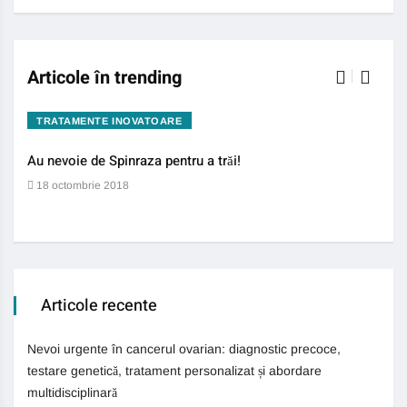
Articole în trending
TRATAMENTE INOVATOARE
BO
Au nevoie de Spinraza pentru a trăi!
Gene
auti
18 octombrie 2018
13 
Articole recente
Nevoi urgente în cancerul ovarian: diagnostic precoce,
testare genetică, tratament personalizat și abordare
multidisciplinară