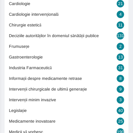
Cardiologie
21
Cardiologie intervențională
4
Chirurgie estetică
11
Deciziile autorităților în domeniul sănătății publice
131
Frumusețe
2
Gastroenterologie
13
Industria Farmaceutică
31
Informații despre medicamente retrase
8
Intervenții chirurgicale de ultimă generație
9
Intervenții minim invazive
3
Legislație
40
Medicamente inovatoare
25
Medicii vă vorbesc
190