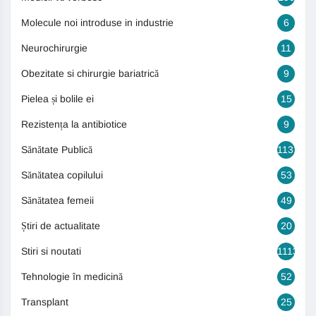
Molecule noi introduse in industrie
6
Neurochirurgie
11
Obezitate si chirurgie bariatrică
9
Pielea și bolile ei
15
Rezistența la antibiotice
9
Sănătate Publică
1131
Sănătatea copilului
53
Sănătatea femeii
49
Știri de actualitate
20
Stiri si noutati
1113
Tehnologie în medicină
52
Transplant
25