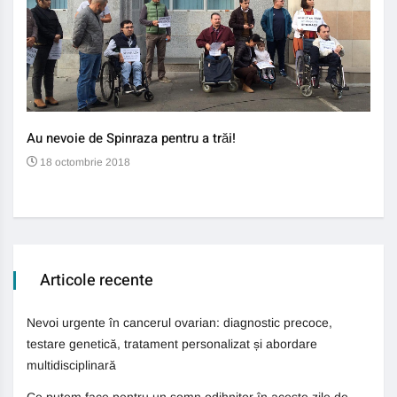
Au nevoie de Spinraza pentru a trăi!
Gene
auti
18 octombrie 2018
13
Articole recente
Nevoi urgente în cancerul ovarian: diagnostic precoce,
testare genetică, tratament personalizat și abordare
multidisciplinară