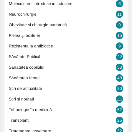
Molecule noi introduse in industrie
6
Neurochirurgie
11
Obezitate si chirurgie bariatrică
9
Pielea și bolile ei
15
Rezistența la antibiotice
9
Sănătate Publică
1131
Sănătatea copilului
53
Sănătatea femeii
49
Știri de actualitate
20
Stiri si noutati
1113
Tehnologie în medicină
52
Transplant
25
Tratamente inovatoare
32