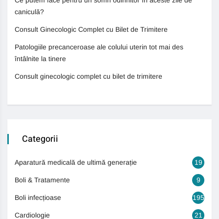
Ce putem face pentru un somn odihnitor în aceste zile de
caniculă?
Consult Ginecologic Complet cu Bilet de Trimitere
Patologiile precanceroase ale colului uterin tot mai des
întâlnite la tinere
Consult ginecologic complet cu bilet de trimitere
Categorii
Aparatură medicală de ultimă generație
19
Boli & Tratamente
9
Boli infecțioase
195
Cardiologie
21