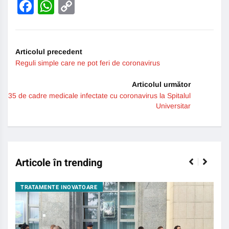
Facebook
WhatsApp
Copy
Link
Articolul precedent
Reguli simple care ne pot feri de coronavirus
Articolul următor
35 de cadre medicale infectate cu coronavirus la Spitalul
Universitar
Articole în trending
TRATAMENTE INOVATOARE
BO