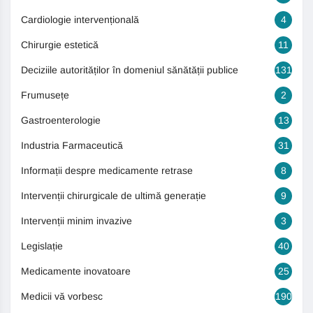
Cardiologie intervențională
4
Chirurgie estetică
11
Deciziile autorităților în domeniul sănătății publice
131
Frumusețe
2
Gastroenterologie
13
Industria Farmaceutică
31
Informații despre medicamente retrase
8
Intervenții chirurgicale de ultimă generație
9
Intervenții minim invazive
3
Legislație
40
Medicamente inovatoare
25
Medicii vă vorbesc
190