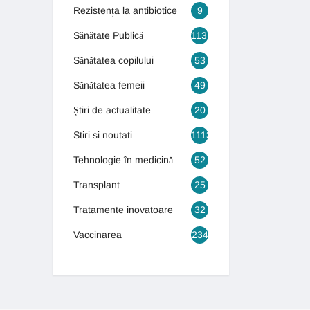
Rezistența la antibiotice
9
Sănătate Publică
1131
Sănătatea copilului
53
Sănătatea femeii
49
Știri de actualitate
20
Stiri si noutati
1113
Tehnologie în medicină
52
Transplant
25
Tratamente inovatoare
32
Vaccinarea
234