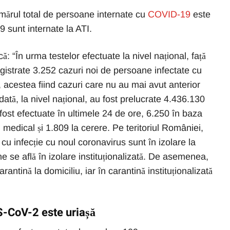
numărul total de persoane internate cu
COVID-19
este
 sunt internate la ATI.
 “În urma testelor efectuate la nivel național, față
egistrate 3.252 cazuri noi de persoane infectate cu
cestea fiind cazuri care nu au mai avut anterior
 dată, la nivel național, au fost prelucrate 4.436.130
fost efectuate în ultimele 24 de ore, 6.250 în baza
ui medical și 1.809 la cerere. Pe teritoriul României,
u infecție cu noul coronavirus sunt în izolare la
e se află în izolare instituționalizată. De asemenea,
antină la domiciliu, iar în carantină instituționalizată
S-CoV-2 este uriașă