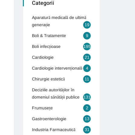
Categorii
Aparatură medicală de ultimă
generație
19
Boli & Tratamente
9
Boli infecțioase
195
Cardiologie
21
Cardiologie intervențională
4
Chirurgie estetică
11
Deciziile autorităților în
domeniul sănătății publice
131
Frumusețe
2
Gastroenterologie
13
Industria Farmaceutică
31