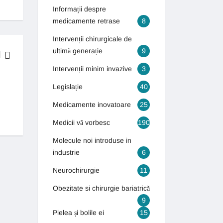
Informații despre
medicamente retrase
8
Intervenții chirurgicale de
ultimă generație
9
Intervenții minim invazive
3
BOLI & TRATAMENTE
Legislație
40
Generația autismului! Numărul copiilor care suferă de autism s-a tr
Medicamente inovatoare
25
13 septembrie 2018
Medicii vă vorbesc
190
Molecule noi introduse in
industrie
6
Neurochirurgie
11
Obezitate si chirurgie bariatrică
9
Pielea și bolile ei
15