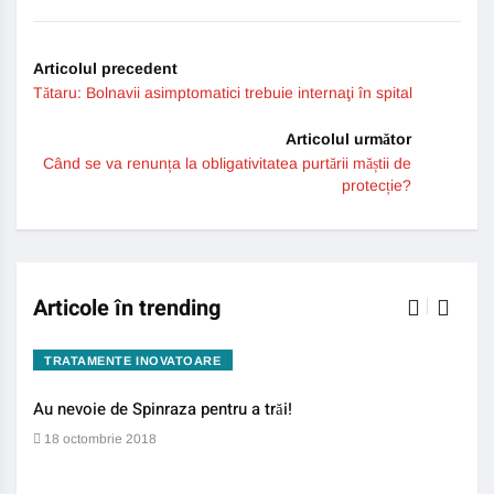
Articolul precedent
Tătaru: Bolnavii asimptomatici trebuie internaţi în spital
Articolul următor
Când se va renunța la obligativitatea purtării măștii de
protecție?
Articole în trending
TRATAMENTE INOVATOARE
BO
Au nevoie de Spinraza pentru a trăi!
Gene
auti
18 octombrie 2018
13 