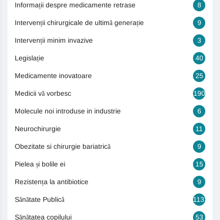
Informații despre medicamente retrase
8
Intervenții chirurgicale de ultimă generație
9
Intervenții minim invazive
3
Legislație
40
Medicamente inovatoare
25
Medicii vă vorbesc
190
Molecule noi introduse in industrie
6
Neurochirurgie
11
Obezitate si chirurgie bariatrică
9
Pielea și bolile ei
15
Rezistența la antibiotice
9
Sănătate Publică
1131
Sănătatea copilului
53