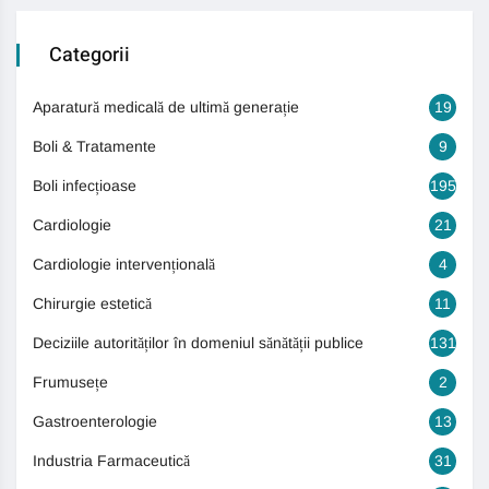
Categorii
Aparatură medicală de ultimă generație
19
Boli & Tratamente
9
Boli infecțioase
195
Cardiologie
21
Cardiologie intervențională
4
Chirurgie estetică
11
Deciziile autorităților în domeniul sănătății publice
131
Frumusețe
2
Gastroenterologie
13
Industria Farmaceutică
31