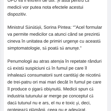
UPU va fi extrem de util. Și asta pentru că
medicii vor putea nota efectele acestui
dispozitiv.
Ministrul Sănătății, Sorina Pintea: “”Acel formular
va permite medicilor ca atunci când se prezintă
cineva în unitatea de primiri urgenţe cu această
simptomatologie, să poată să anunţe.”
Penumologii au atras atenția în repetate rânduri
că există suspiciuni că în fumul pe care îl
inhalează consumatorii sunt cantităţi de nicotină
de trei-patru ori mai mari decât în fumul pe care
îl produce o ţigară obişnuită. Medicii spun că
industria tutunului ar merge pe conceptul că
dacă tutunul nu e ars, el nu e toxic şi, deci,
protejează plămânii, ceea nu e adevărat.