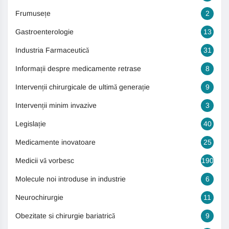
Frumusețe
2
Gastroenterologie
13
Industria Farmaceutică
31
Informații despre medicamente retrase
8
Intervenții chirurgicale de ultimă generație
9
Intervenții minim invazive
3
Legislație
40
Medicamente inovatoare
25
Medicii vă vorbesc
190
Molecule noi introduse in industrie
6
Neurochirurgie
11
Obezitate si chirurgie bariatrică
9