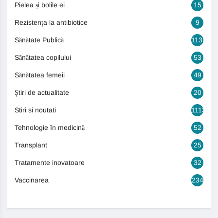
Pielea și bolile ei
15
Rezistența la antibiotice
9
Sănătate Publică
1131
Sănătatea copilului
53
Sănătatea femeii
49
Știri de actualitate
20
Stiri si noutati
1113
Tehnologie în medicină
52
Transplant
25
Tratamente inovatoare
32
Vaccinarea
234