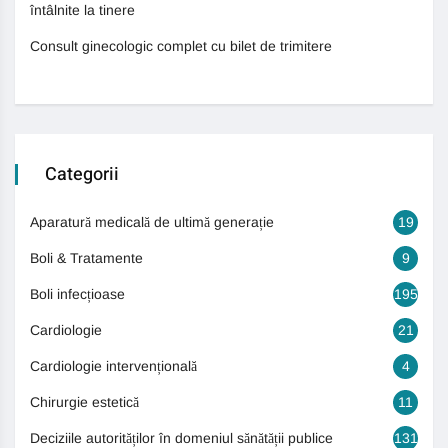
întâlnite la tinere
Consult ginecologic complet cu bilet de trimitere
Categorii
Aparatură medicală de ultimă generație
19
Boli & Tratamente
9
Boli infecțioase
195
Cardiologie
21
Cardiologie intervențională
4
Chirurgie estetică
11
Deciziile autorităților în domeniul sănătății publice
131