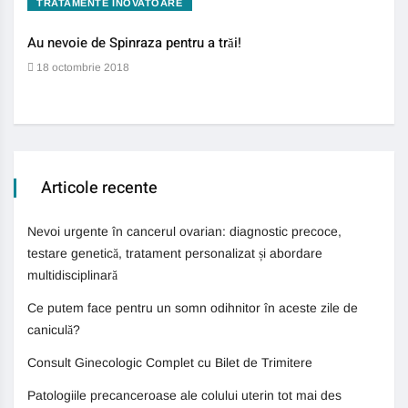
TRATAMENTE INOVATOARE
BO
Au nevoie de Spinraza pentru a trăi!
Gene
auti
18 octombrie 2018
13 
Articole recente
Nevoi urgente în cancerul ovarian: diagnostic precoce,
testare genetică, tratament personalizat și abordare
multidisciplinară
Ce putem face pentru un somn odihnitor în aceste zile de
caniculă?
Consult Ginecologic Complet cu Bilet de Trimitere
Patologiile precanceroase ale colului uterin tot mai des