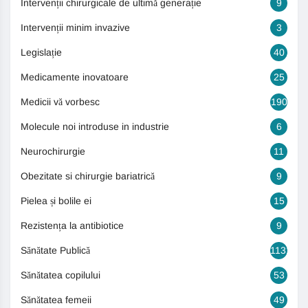
Intervenții chirurgicale de ultimă generație
9
Intervenții minim invazive
3
Legislație
40
Medicamente inovatoare
25
Medicii vă vorbesc
190
Molecule noi introduse in industrie
6
Neurochirurgie
11
Obezitate si chirurgie bariatrică
9
Pielea și bolile ei
15
Rezistența la antibiotice
9
Sănătate Publică
1131
Sănătatea copilului
53
Sănătatea femeii
49