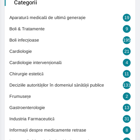
Categorii
Aparatură medicală de ultimă generație
19
Boli & Tratamente
9
Boli infecțioase
195
Cardiologie
21
Cardiologie intervențională
4
Chirurgie estetică
11
Deciziile autorităților în domeniul sănătății publice
131
Frumusețe
2
Gastroenterologie
13
Industria Farmaceutică
31
Informații despre medicamente retrase
8