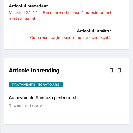
Articolul precedent
Ministrul Sănătății: Recoltarea de plasmă nu este un act
medical banal
Articolul următor
Cum recunoașteți sindromul de ochi uscat?
Articole în trending
TRATAMENTE INOVATOARE
BO
Au nevoie de Spinraza pentru a trăi!
Gene
auti
18 octombrie 2018
13 