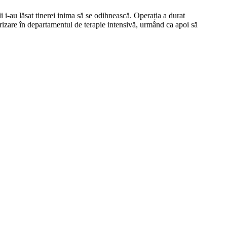
ii i-au lăsat tinerei inima să se odihnească. Operația a durat
orizare în departamentul de terapie intensivă, urmând ca apoi să