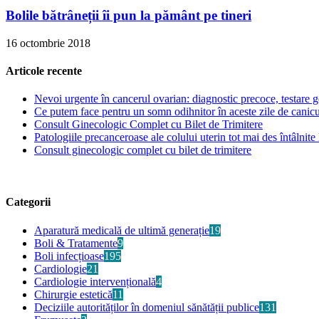
Bolile bătrâneții îi pun la pământ pe tineri
16 octombrie 2018
Articole recente
Nevoi urgente în cancerul ovarian: diagnostic precoce, testare ge
Ce putem face pentru un somn odihnitor în aceste zile de canic
Consult Ginecologic Complet cu Bilet de Trimitere
Patologiile precanceroase ale colului uterin tot mai des întâlnite 
Consult ginecologic complet cu bilet de trimitere
Categorii
Aparatură medicală de ultimă generație
19
Boli & Tratamente
9
Boli infecțioase
195
Cardiologie
21
Cardiologie intervențională
4
Chirurgie estetică
11
Deciziile autorităților în domeniul sănătății publice
131