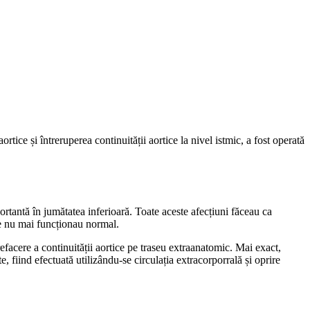
ce și întreruperea continuității aortice la nivel istmic, a fost operată
ortantă în jumătatea inferioară. Toate aceste afecțiuni făceau ca
are nu mai funcționau normal.
efacere a continuității aortice pe traseu extraanatomic. Mai exact,
e, fiind efectuată utilizându-se circulația extracorporrală și oprire