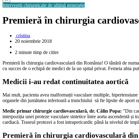
Intervenții chirurgicale de ultimă generație
Premieră în chirurgia cardiova
cristina
20 noiembrie 2018
2 minute timp de citire
Premieră în chirurgia cardiovasculară din România! O tânără de numai 29
cu succes de o echipă de medici de la un spital privat. Femeia abia pute
Medicii i-au redat continuitatea aortică
Mai mult, pacienta avea malformații vasculare multiple, hipertensiune ar
organele din jumătatea inferioară a trunchiului să fie lipsite de aport o
Medic primar chirurgie cardiovasculară, dr. Călin Popa:
”Din cauz
interpoziția unei proteze vasculare sintetice între aorta ascendentă și tr
cardiacă. Traseul protezei a fost intrapericardic până la nivelul de imp
Premieră în chirurgia cardiovasculară di