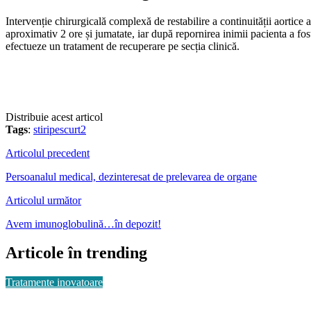
Intervenție chirurgicală complexă de restabilire a continuității aortice a
aproximativ 2 ore și jumatate, iar după repornirea inimii pacienta a fo
efectueze un tratament de recuperare pe secția clinică.
Distribuie acest articol
Tags
:
stiripescurt2
Articolul precedent
Persoanalul medical, dezinteresat de prelevarea de organe
Articolul următor
Avem imunoglobulină…în depozit!
Articole în trending
Tratamente inovatoare