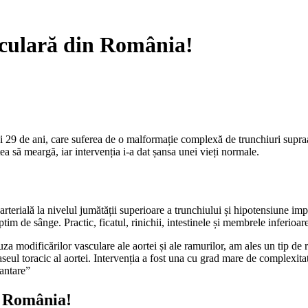
sculară din România!
 de ani, care suferea de o malformație complexă de trunchiuri supraaorti
a să meargă, iar intervenția i-a dat șansa unei vieți normale.
terială la nivelul jumătății superioare a trunchiului și hipotensiune imp
ptim de sânge. Practic, ficatul, rinichii, intestinele și membrele inferio
a modificărilor vasculare ale aortei și ale ramurilor, am ales un tip de r
aseul toracic al aortei. Intervenția a fost una cu grad mare de complexitat
lantare”
n România!