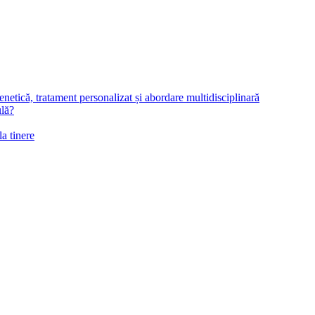
netică, tratament personalizat și abordare multidisciplinară
ulă?
la tinere