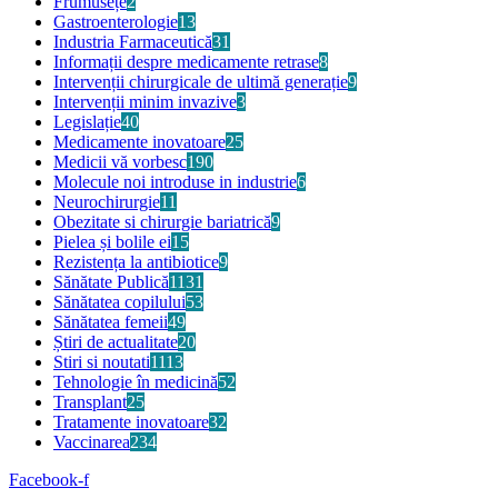
Frumusețe
2
Gastroenterologie
13
Industria Farmaceutică
31
Informații despre medicamente retrase
8
Intervenții chirurgicale de ultimă generație
9
Intervenții minim invazive
3
Legislație
40
Medicamente inovatoare
25
Medicii vă vorbesc
190
Molecule noi introduse in industrie
6
Neurochirurgie
11
Obezitate si chirurgie bariatrică
9
Pielea și bolile ei
15
Rezistența la antibiotice
9
Sănătate Publică
1131
Sănătatea copilului
53
Sănătatea femeii
49
Știri de actualitate
20
Stiri si noutati
1113
Tehnologie în medicină
52
Transplant
25
Tratamente inovatoare
32
Vaccinarea
234
Facebook-f