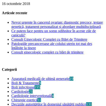
16 octombrie 2018
Articole recente
Nevoi urgente în cancerul ovarian: diagnostic precoce, testare
genetică, tratament personalizat și abordare multidisciplinară
Ce putem face pentru un somn odihnitor în aceste zile de
caniculă?
Consult Ginecologic Complet cu Bilet de Trimitere
Patologiile precanceroase ale colului uterin tot mai des
întâlnite la tinere
Consult ginecologic complet cu bilet de trimitere
Categorii
Aparatură medicală de ultimă generație
19
Boli & Tratamente
9
Boli infecțioase
195
Cardiologie
21
Cardiologie intervențională
4
Chirurgie estetică
11
Deciziile autorităților în domeniul sănătății publice
131