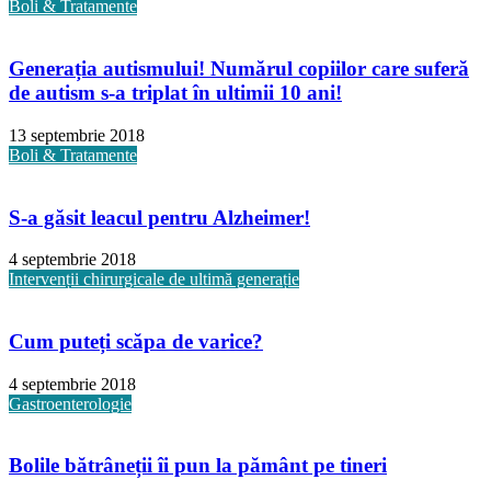
Boli & Tratamente
Generația autismului! Numărul copiilor care suferă
de autism s-a triplat în ultimii 10 ani!
13 septembrie 2018
Boli & Tratamente
S-a găsit leacul pentru Alzheimer!
4 septembrie 2018
Intervenții chirurgicale de ultimă generație
Cum puteți scăpa de varice?
4 septembrie 2018
Gastroenterologie
Bolile bătrâneții îi pun la pământ pe tineri