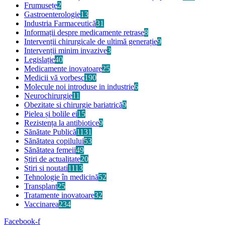
Frumusețe
2
Gastroenterologie
13
Industria Farmaceutică
31
Informații despre medicamente retrase
8
Intervenții chirurgicale de ultimă generație
9
Intervenții minim invazive
3
Legislație
40
Medicamente inovatoare
25
Medicii vă vorbesc
190
Molecule noi introduse in industrie
6
Neurochirurgie
11
Obezitate si chirurgie bariatrică
9
Pielea și bolile ei
15
Rezistența la antibiotice
9
Sănătate Publică
1131
Sănătatea copilului
53
Sănătatea femeii
49
Știri de actualitate
20
Stiri si noutati
1113
Tehnologie în medicină
52
Transplant
25
Tratamente inovatoare
32
Vaccinarea
234
Facebook-f