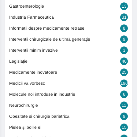
Gastroenterologie
13
Industria Farmaceutică
31
Informații despre medicamente retrase
8
Intervenții chirurgicale de ultimă generație
9
Intervenții minim invazive
3
Legislație
40
Medicamente inovatoare
25
Medicii vă vorbesc
190
Molecule noi introduse in industrie
6
Neurochirurgie
11
Obezitate si chirurgie bariatrică
9
Pielea și bolile ei
15