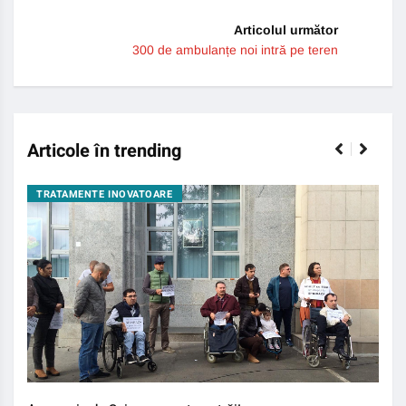
Articolul următor
300 de ambulanțe noi intră pe teren
Articole în trending
TRATAMENTE INOVATOARE
BO