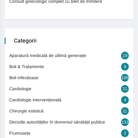
Consult ginecologic complet cu bilet de trimitere
Categorii
Aparatură medicală de ultimă generație
19
Boli & Tratamente
9
Boli infecțioase
195
Cardiologie
21
Cardiologie intervențională
4
Chirurgie estetică
11
Deciziile autorităților în domeniul sănătății publice
131
Frumusețe
2