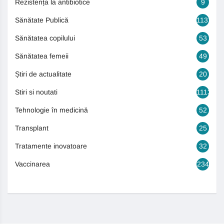
Rezistența la antibiotice
9
Sănătate Publică
1131
Sănătatea copilului
53
Sănătatea femeii
49
Știri de actualitate
20
Stiri si noutati
1113
Tehnologie în medicină
52
Transplant
25
Tratamente inovatoare
32
Vaccinarea
234