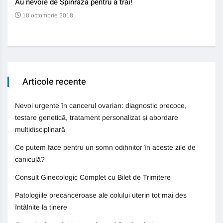
Au nevoie de Spinraza pentru a trăi!
Gene
auti
18 octombrie 2018
13
Articole recente
Nevoi urgente în cancerul ovarian: diagnostic precoce,
testare genetică, tratament personalizat și abordare
multidisciplinară
Ce putem face pentru un somn odihnitor în aceste zile de
caniculă?
Consult Ginecologic Complet cu Bilet de Trimitere
Patologiile precanceroase ale colului uterin tot mai des
întâlnite la tinere