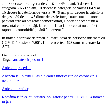
ani, 3 decese la categoria de vârstă 40-49 de ani, 5 decese la
categoria 50-59 de ani, 10 decese la categoria de vârstă 60-69 ani,
16 decese la categoria de vârstă 70-79 ani și 11 decese la categoria
de peste 80 de ani. 45 dintre decesele înregistrate sunt ale unor
pacienți care au prezentat comorbidități, 1 pacient decedat nu a
prezentat comorbidități, iar pentru 1 pacient decedat nu au fost
raportate comorbidități până în prezent.”
În unitățile sanitare de profil, numărul total de persoane internate cu
COVID-19 este de 7.061. Dintre acestea,
498 sunt internate la
ATI.
Distribuie acest articol
Tags
:
sanatate
stiripescurt1
Articolul precedent
Anchetă la Spitalul Elias din cauza unor cazuri de coronavirus
neraportate
Articolul următor
România ia în calcul testarea obligatorie pentru COVID, la intrarea
în țară