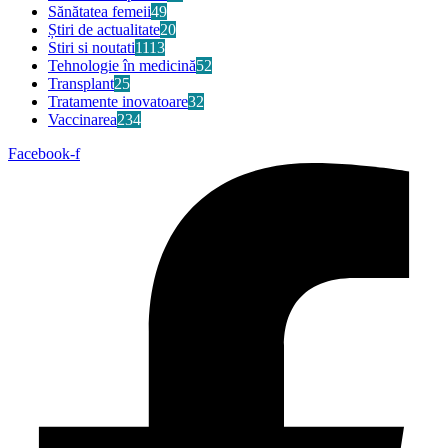
Sănătatea femeii
49
Știri de actualitate
20
Stiri si noutati
1113
Tehnologie în medicină
52
Transplant
25
Tratamente inovatoare
32
Vaccinarea
234
Facebook-f