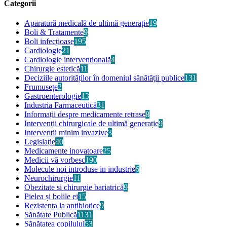
Categorii
Aparatură medicală de ultimă generație
19
Boli & Tratamente
9
Boli infecțioase
195
Cardiologie
21
Cardiologie intervențională
4
Chirurgie estetică
11
Deciziile autorităților în domeniul sănătății publice
131
Frumusețe
2
Gastroenterologie
13
Industria Farmaceutică
31
Informații despre medicamente retrase
8
Intervenții chirurgicale de ultimă generație
9
Intervenții minim invazive
3
Legislație
40
Medicamente inovatoare
25
Medicii vă vorbesc
190
Molecule noi introduse in industrie
6
Neurochirurgie
11
Obezitate si chirurgie bariatrică
9
Pielea și bolile ei
15
Rezistența la antibiotice
9
Sănătate Publică
1131
Sănătatea copilului
53