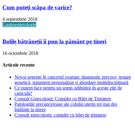
Cum puteți scăpa de varice?
4 septembrie 2018
Gastroenterologie
Bolile bătrâneții îi pun la pământ pe tineri
16 octombrie 2018
Articole recente
Nevoi urgente în cancerul ovarian: diagnostic precoce, testare
genetică, tratament personalizat și abordare multidisciplinară
Ce putem face pentru un somn odihnitor în aceste zile de
caniculă?
Consult Ginecologic Complet cu Bilet de Trimitere
Patologiile precanceroase ale colului uterin tot mai des
întâlnite la tinere
Consult ginecologic complet cu bilet de trimitere