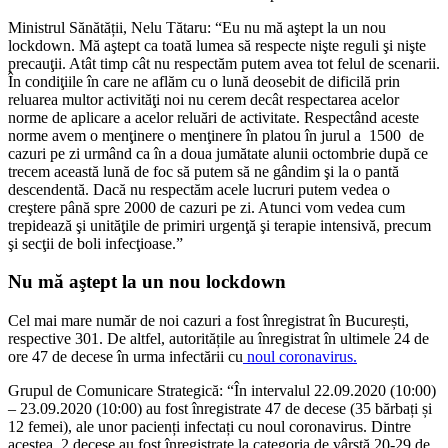
Ministrul Sănătății, Nelu Tătaru: “Eu nu mă aştept la un nou
lockdown. Mă aştept ca toată lumea să respecte nişte reguli şi nişte
precauţii. Atât timp cât nu respectăm putem avea tot felul de scenarii.
În condiţiile în care ne aflăm cu o lună deosebit de dificilă prin
reluarea multor activităţi noi nu cerem decât respectarea acelor
norme de aplicare a acelor reluări de activitate. Respectând aceste
norme avem o menţinere o menţinere în platou în jurul a 1500 de
cazuri pe zi urmând ca în a doua jumătate alunii octombrie după ce
trecem această lună de foc să putem să ne gândim şi la o pantă
descendentă. Dacă nu respectăm acele lucruri putem vedea o
creştere până spre 2000 de cazuri pe zi. Atunci vom vedea cum
trepidează şi unităţile de primiri urgenţă şi terapie intensivă, precum
şi secţii de boli infecţioase.”
Nu mă aştept la un nou lockdown
Cel mai mare număr de noi cazuri a fost înregistrat în București,
respective 301. De altfel, autoritățile au înregistrat în ultimele 24 de
ore 47 de decese în urma infectării cu
noul coronavirus.
Grupul de Comunicare Strategică: “În intervalul 22.09.2020 (10:00)
– 23.09.2020 (10:00) au fost înregistrate 47 de decese (35 bărbați și
12 femei), ale unor pacienți infectați cu noul coronavirus. Dintre
acestea, 2 decese au fost înregistrate la categoria de vârstă 20-29 de